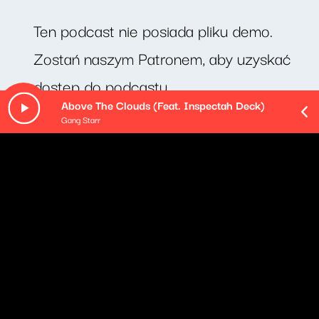
Ten podcast nie posiada pliku demo.
Zostań naszym Patronem, aby uzyskać
dostęp do podcastu.
Above The Clouds (Feat. Inspectah Deck)
Gang Starr
O odcinku
Playlista audycji:
Taylor Deupree & The Humble Bee - Case Study 5
Benny Bock - Vanishing Act