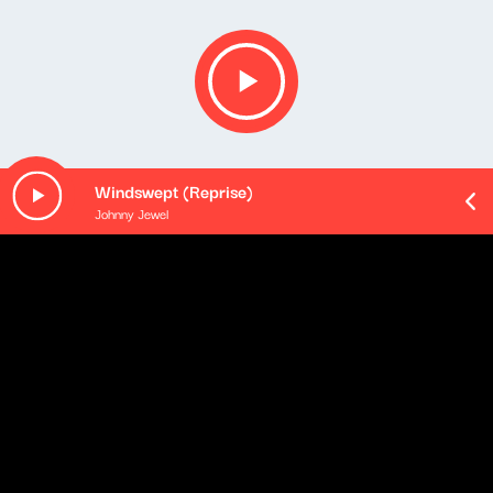
Windswept (Reprise)
Johnny Jewel
O odcinku
Playlista audycji:
Felix Laband - Righteous Red Berets