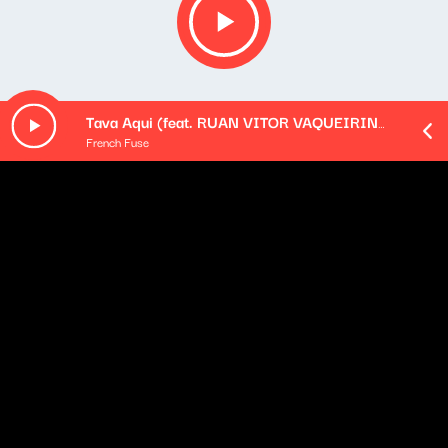
Tava Aqui (feat. RUAN VITOR VAQUEIRINHO)
French Fuse
O odcinku
Playlista audycji:
Commix - Golden
Commix - Emileys Smile
Tokyo Prose - Trick of The Light