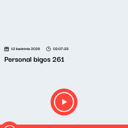
12 kwietnia 2026
02:07:33
Personal bigos 261