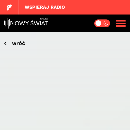
WSPIERAJ RADIO
wróć