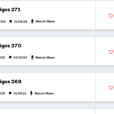
igos 271
Marcin Mann
2026
01:58:39
bigos 270
Marcin Mann
026
02:00:52
bigos 269
Marcin Mann
026
01:58:15