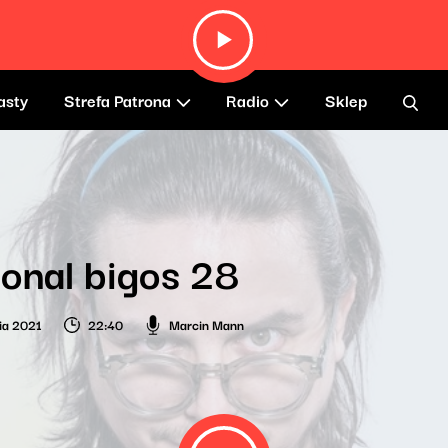
asty
Strefa Patrona
Radio
Sklep
onal bigos 28
ia 2021
22:40
Marcin Mann