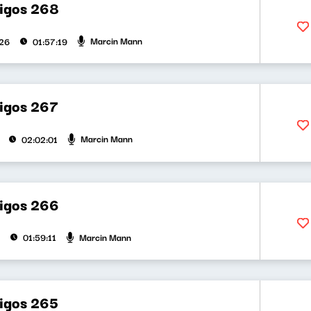
bigos 268
Marcin Mann
026
01:57:19
bigos 267
Marcin Mann
02:02:01
bigos 266
Marcin Mann
01:59:11
bigos 265