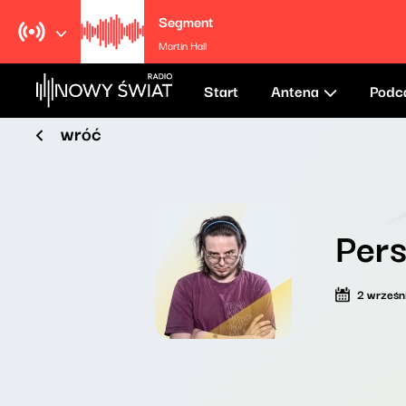
Segment
Martin Hall
Start
Antena
Podc
wróć
Pers
2 wrześn