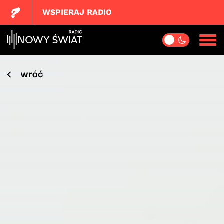
WSPIERAJ RADIO
wróć