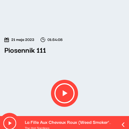
21 maja 2023
01:54:08
Piosennik 111
La Fille Aux Cheveux Roux (Weed Smoker’s Dream)
The Hot Sardines