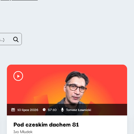
Tomasz Ławnicki
10 lipca 2026
57:10
Pod czeskim dachem 81
Ivo Mludek