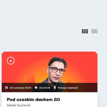
Tomasz Ławnicki
26 czerwca 2026
01:03:09
Pod czeskim dachem 80
Milada Součková