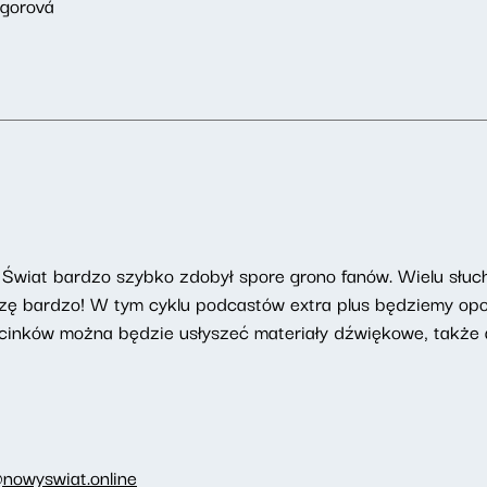
agorová
Świat bardzo szybko zdobył spore grono fanów. Wielu słucha
szę bardzo! W tym cyklu podcastów extra plus będziemy opow
cinków można będzie usłyszeć materiały dźwiękowe, także a
nowyswiat.online