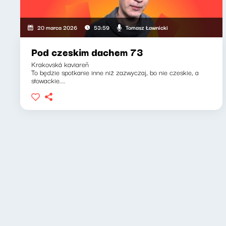
Tomasz Ławnicki
20 marca 2026
53:59
Pod czeskim dachem 73
Krakovská kaviareň
To będzie spotkanie inne niż zazwyczaj, bo nie czeskie, a
słowackie....