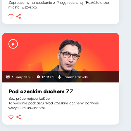
Zapraszamy na spotkanie z Pragą nieznaną. "Rozłóżcie plan
miasta, wszystko...
Tomasz Ławnicki
15 maja 2026
01:11:31
Pod czeskim dachem 77
Bez práce nejsou koláče
To wydanie podcastu "Pod czeskim dachem" barwnie
wszystkim uświadomi,...