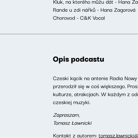
Kluk, na kterého můžu dát - Hana Z
Rande u zdi nářků - Hana Zagorová
Chorovod - C&K Vocal
Opis podcastu
Czeski kącik na antenie Radia Nowy 
przerodził się w coś większego. Pro
kulturze, atrakcjach. W każdym z od
czeskiej muzyki.
Zapraszam,
Tomasz Ławnicki
Kontakt z autorem:
tomasz.lawnicki@