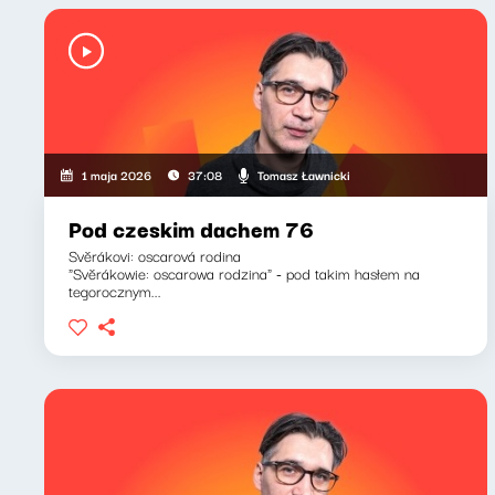
Tomasz Ławnicki
1 maja 2026
37:08
Pod czeskim dachem 76
Svěrákovi: oscarová rodina
"Svěrákowie: oscarowa rodzina" - pod takim hasłem na
tegorocznym...