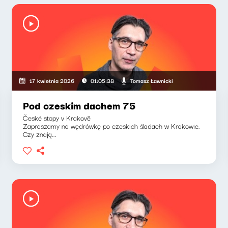
Tomasz Ławnicki
17 kwietnia 2026
01:05:38
Pod czeskim dachem 75
České stopy v Krakově
Zapraszamy na wędrówkę po czeskich śladach w Krakowie.
Czy znają...