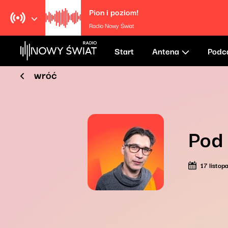
Pion i poziom!
Radio Nowy Świat
Start
Antena
Podc
wróć
Pod
17 listo