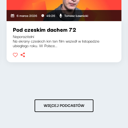
Tomasz Ławnicki
6 marca 2026
49:26
Pod czeskim dachem 72
Neporazitelní
Na ekrany czeskich kin ten film wszedł w listopadzie
ubiegłego roku. W Polsce...
WIĘCEJ PODCASTÓW