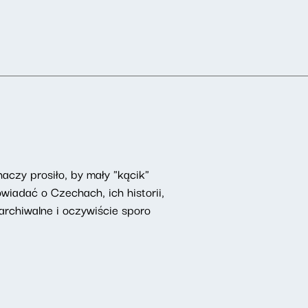
czy prosiło, by mały "kącik"
iadać o Czechach, ich historii,
rchiwalne i oczywiście sporo