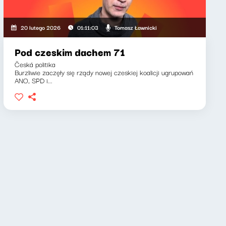
Tomasz Ławnicki
20 lutego 2026
01:11:03
Pod czeskim dachem 71
Česká politika
Burzliwie zaczęły się rządy nowej czeskiej koalicji ugrupowań
ANO, SPD i...