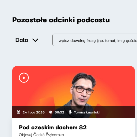
Pozostałe odcinki podcastu
Data
Tomasz Ławnicki
24 lipca 2026
56:32
Pod czeskim dachem 82
Objevuj České Švýcarsko