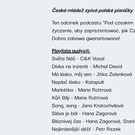
Česká mládež zpívá polské písničky
Ten odcinek podcastu "Pod czeskim 
życzenie, aby zaprezentować, jak Cze
Dobra zabawa gwarantowana!
Playlista audycji:
Světe Náš - C&K Vocal
Dívka na inzerát - Michal David
Má lásko, měj sen - Jitka Zelenková
Neplač lásko - Katapult
Markétka - Marie Rottrová
Kůň Bílý - Marie Rottrová
Song, song - Jana Kratochvílová
Sláva je bál - Hana Zagorová
Bláznivej čas - Hana Zagorová, Stani
Nejkrásnější déšť - Petr Rezek