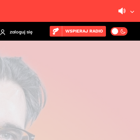
zaloguj się
WSPIERAJ RADIO