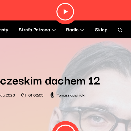
asty
Strefa Patrona
Radio
Sklep
 czeskim dachem 12
pada 2023
01:02:03
Tomasz Ławnicki