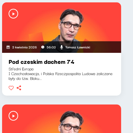
Tomasz Ławnicki
3 kwietnia 2026
56:03
Pod czeskim dachem 74
Střední Evropa
I Czechosłowacja, i Polska Rzeczpospolita Ludowa zaliczane
były do tzw. Bloku...