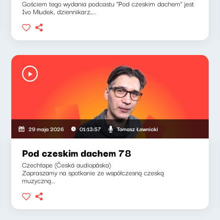
Gościem tego wydania podcastu "Pod czeskim dachem" jest
Ivo Mludek, dziennikarz,...
Tomasz Ławnicki
29 maja 2026
01:13:57
Pod czeskim dachem 78
Czechtape (Česká audiopáska)
Zapraszamy na spotkanie ze współczesną czeską
muzyczną...