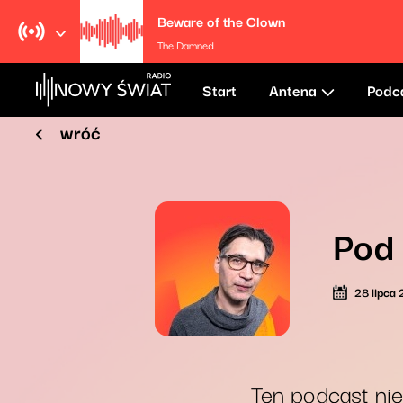
Beware of the Clown
The Damned
Start
Antena
Podc
wróć
Pod
28 lipca
Ten podcast nie