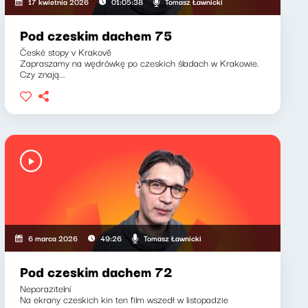
Tomasz Ławnicki
17 kwietnia 2026
01:05:38
Pod czeskim dachem 75
České stopy v Krakově
Zapraszamy na wędrówkę po czeskich śladach w Krakowie.
Czy znają...
Tomasz Ławnicki
6 marca 2026
49:26
Pod czeskim dachem 72
Neporazitelní
Na ekrany czeskich kin ten film wszedł w listopadzie