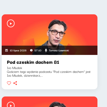
Tomasz Ławnicki
10 lipca 2026
57:10
Pod czeskim dachem 81
Ivo Mludek
Gościem tego wydania podcastu "Pod czeskim dachem" jest
Ivo Mludek, dziennikarz,...