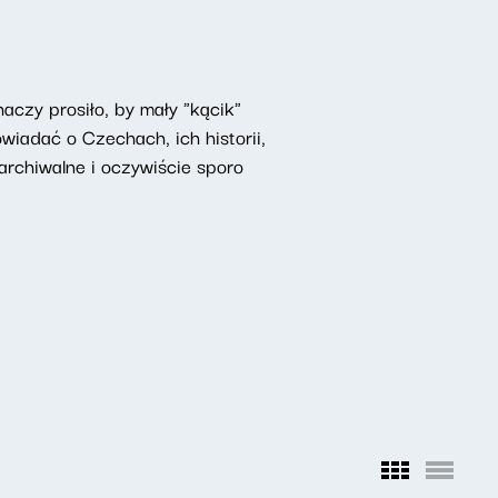
czy prosiło, by mały "kącik"
iadać o Czechach, ich historii,
rchiwalne i oczywiście sporo