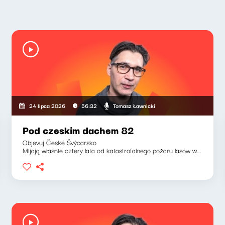
Tomasz Ławnicki
24 lipca 2026
56:32
Pod czeskim dachem 82
Objevuj České Švýcarsko
Mijają właśnie cztery lata od katastrofalnego pożaru lasów w...