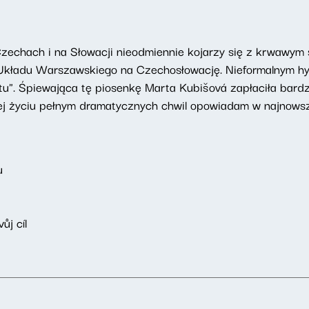
 Czechach i na Słowacji nieodmiennie kojarzy się z krwawym 
k Układu Warszawskiego na Czechosłowację. Nieformalnym h
rtu". Śpiewająca tę piosenkę Marta Kubišová zapłaciła bardz
 jej życiu pełnym dramatycznych chwil opowiadam w najnow
u
ůj cíl