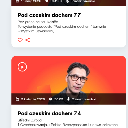
Tomasz Ławnicki
15 maja 2026
01:11:31
Pod czeskim dachem 77
Bez práce nejsou koláče
To wydanie podcastu "Pod czeskim dachem" barwnie
wszystkim uświadomi,...
Tomasz Ławnicki
3 kwietnia 2026
56:03
Pod czeskim dachem 74
Střední Evropa
I Czechosłowacja, i Polska Rzeczpospolita Ludowa zaliczane