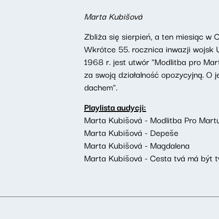
Marta Kubišová
Zbliża się sierpień, a ten miesiąc w
Wkrótce 55. rocznica inwazji wojs
1968 r. jest utwór "Modlitba pro Ma
za swoją działalność opozycyjną. O
dachem".
Playlista audycji:
Marta Kubišová - Modlitba Pro Mart
Marta Kubišová - Depeše
Marta Kubišová - Magdalena
Marta Kubišová - Cesta tvá má být tv