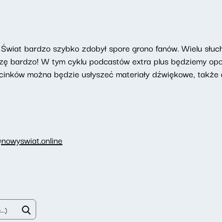
Świat bardzo szybko zdobył spore grono fanów. Wielu słucha
szę bardzo! W tym cyklu podcastów extra plus będziemy opow
cinków można będzie usłyszeć materiały dźwiękowe, także a
nowyswiat.online