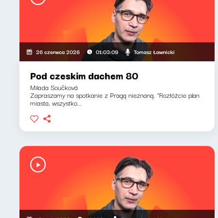
Tomasz Ławnicki
26 czerwca 2026
01:03:09
Pod czeskim dachem 80
Milada Součková
Zapraszamy na spotkanie z Pragą nieznaną. "Rozłóżcie plan
miasta, wszystko...