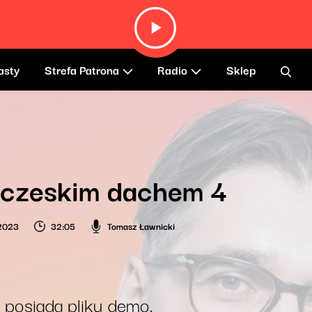
asty
Strefa Patrona
Radio
Sklep
 czeskim dachem 4
 2023
32:05
Tomasz Ławnicki
 posiada pliku demo.