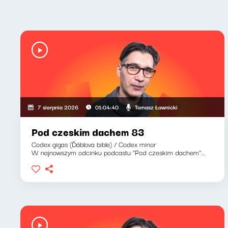
Tomasz Ławnicki
7 sierpnia 2026
01:04:40
Pod czeskim dachem 83
Codex gigas (Ďáblova bible) / Codex minor
W najnowszym odcinku podcastu "Pod czeskim dachem"...