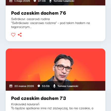
Tomasz Ławnicki
1 maja 2026
37:08
Pod czeskim dachem 76
Svěrákovi: oscarová rodina
"Svěrákowie: oscarowa rodzina" - pod takim hasłem na
tegorocznym...
Tomasz Ławnicki
20 marca 2026
53:59
Pod czeskim dachem 73
Krakovská kaviareň
To będzie spotkanie inne niż zazwyczaj, bo nie czeskie, a