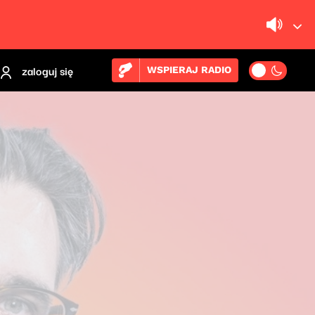
zaloguj się
WSPIERAJ RADIO