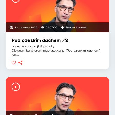
Tomasz Ławnicki
12 czerwca 2026
01:07:05
Pod czeskim dachem 79
Láska je kurva a jiné povídky
Głównym bohaterem tego spotkania "Pod czeskim dachem"
jest...