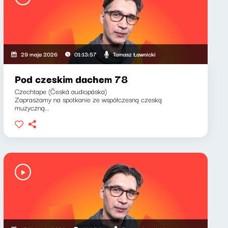
Tomasz Ławnicki
29 maja 2026
01:13:57
Pod czeskim dachem 78
Czechtape (Česká audiopáska)
Zapraszamy na spotkanie ze współczesną czeską
muzyczną...