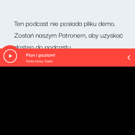
Ten podcast nie posiada pliku demo.
Zostań naszym Patronem, aby uzyskać
dostęp do podcastu.
Pion i poziom!
Radio Nowy Świat
O odcinku
Planowali tydzień, a dopiero po 9 miesiącach wrócili do