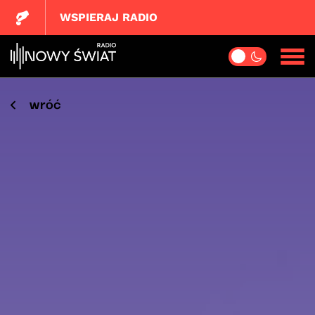
WSPIERAJ RADIO
wróć