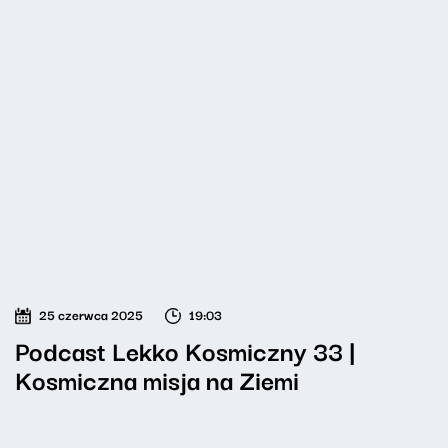
25 czerwca 2025
19:03
Podcast Lekko Kosmiczny 33 |
Kosmiczna misja na Ziemi