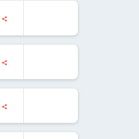
| Czy Chińczycy wyprzedzą Zachód w wyścigu n
| Astronauci pomogą nam w poprawie koncentr
| Jak brzmi kosmos?