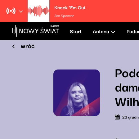
Knock 'Em Out
Jon Spencer
Start
Antena
Podc
wróć
Podc
dama
Wilh
23 grudn