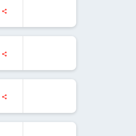
| O kosmicznych kopalniach
 Kosmos lżejszy dla psychiki niż sądziliśmy - 
| Czy Polak stanie na Księżycu? dr Sławosz U
 Czy jesteśmy gotowi, by wrócić na Księżyc?