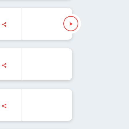
 | Co oznacza otwarcie ośrodka ESA w Warsz
| Życie w innych galaktykach - filmowa fikcj