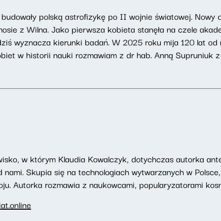
 budowały polską astrofizykę po II wojnie światowej. Nowy 
mosie z Wilna. Jako pierwsza kobieta stanęła na czele akade
ziś wyznacza kierunki badań. W 2025 roku mija 120 lat od 
kobiet w historii nauki rozmawiam z dr hab. Anną Supruniuk 
wisko, w którym Klaudia Kowalczyk, dotychczas autorka a
d nami. Skupia się na technologiach wytwarzanych w Polsce
oju. Autorka rozmawia z naukowcami, popularyzatorami kosm
t.online