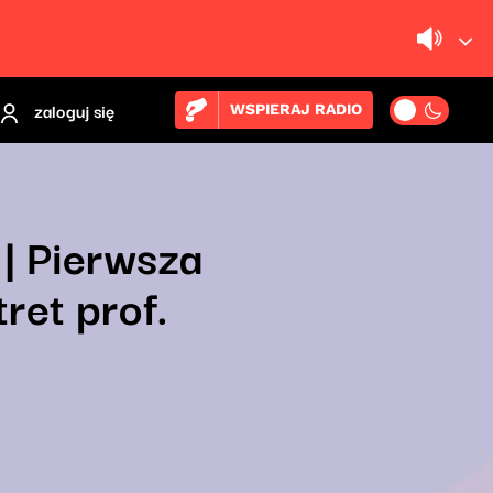
zaloguj się
WSPIERAJ RADIO
| Pierwsza
tret prof.