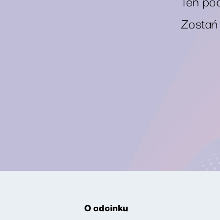
Ten pod
Zostań
O odcinku