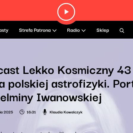
asty
Strefa Patrona
Radio
Sklep
ast Lekko Kosmiczny 43 
 polskiej astrofizyki. Por
elminy Iwanowskiej​
ia 2025
16:31
Klaudia Kowalczyk