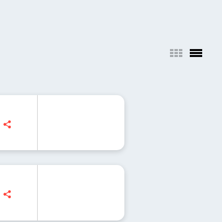
 Deszcz spadających gwiazd - skąd się biorą 
| Jak się czujemy w kosmosie? Kontynuacja b