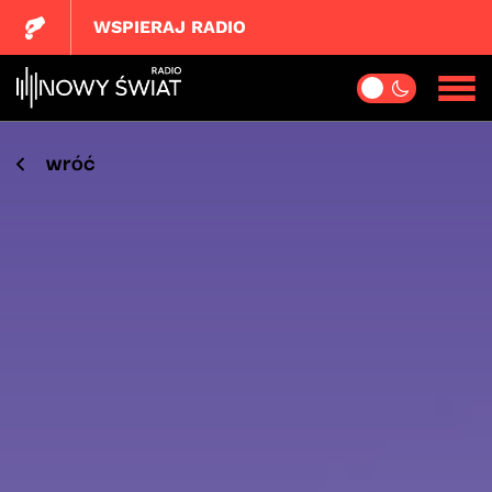
WSPIERAJ RADIO
wróć