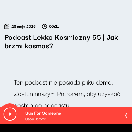
26 maja 2026
09:21
Podcast Lekko Kosmiczny 55 | Jak
brzmi kosmos?
Ten podcast nie posiada pliku demo.
Zostań naszym Patronem, aby uzyskać
dostęp do podcastu.
Sun For Someone
Oscar Jerome