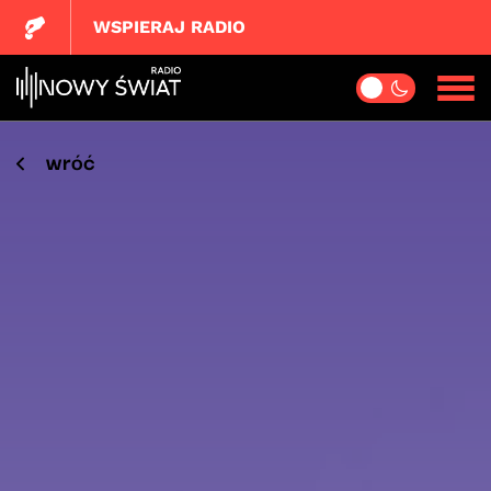
WSPIERAJ RADIO
wróć