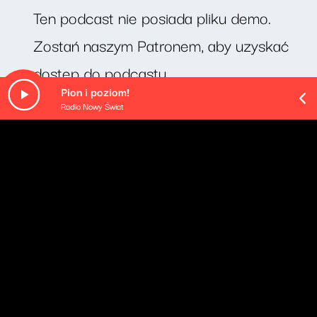
Ten podcast nie posiada pliku demo.
Zostań naszym Patronem, aby uzyskać
dostęp do podcastu.
Pion i poziom!
Radio Nowy Świat
O odcinku
Misja Artemis II dobiegła końca, a wśród technologii,
które towarzyszyły astronautom w drodze na orbitę
okołoksiężycową, znalazły się mierniki hałasu polskiej