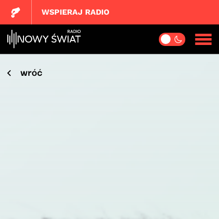
WSPIERAJ RADIO
wróć