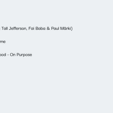
Tall Jefferson, Fai Baba & Paul Märki)
ime
ood - On Purpose