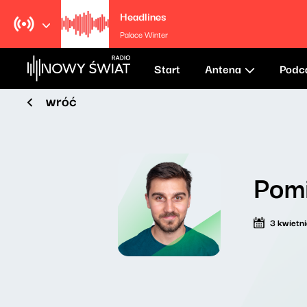
Headlines
Palace Winter
Start
Antena
Podc
wróć
Pom
3 kwietn