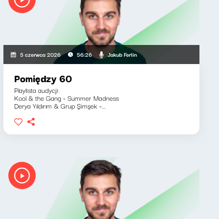
Jakub Ferlin
5 czerwca 2026
56:26
Pomiędzy 60
Playlista audycji:
Kool & the Gang - Summer Madness
Derya Yıldırım & Grup Şimşek -...