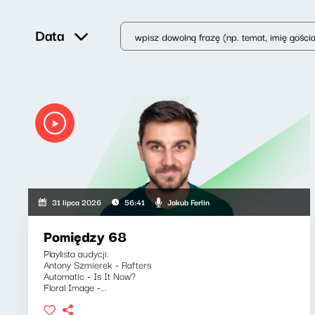
Data
Jakub Ferlin
31 lipca 2026
56:41
Pomiędzy 68
Playlista audycji:
Antony Szmierek - Rafters
Automatic - Is It Now?
Floral Image -...