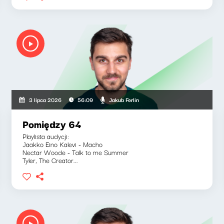
Jakub Ferlin
3 lipca 2026
56:09
Pomiędzy 64
Playlista audycji:
Jaakko Eino Kalevi - Macho
Nectar Woode - Talk to me Summer
Tyler, The Creator...