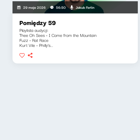
Jakub Ferlin
29 maja 2026
56:50
Pomiędzy 59
Playlista audycji:
Thee Oh Sees - I Come from the Mountain
Fuzz - Rat Race
Kurt Vile - Philly’s...