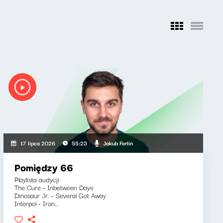
Jakub Ferlin
17 lipca 2026
55:23
Pomiędzy 66
Playlista audycji:
The Cure - Inbetween Days
Dinosaur Jr. - Several Got Away
Interpol - Iron...