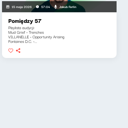
Jakub Ferlin
15 maja 2026
57:04
Pomiędzy 57
Playlista audycji:
Mud Grief - Trenches
VILLANELLE - Opportunity Arising
Fontaines D.C. -...