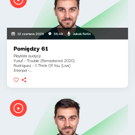
Jakub Ferlin
12 czerwca 2026
56:49
Pomiędzy 61
Playlista audycji:
Yusuf - Trouble (Remastered 2020)
Rodriguez - I Think Of You (Live)
Interpol -...