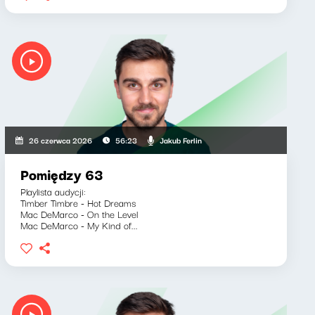
Jakub Ferlin
26 czerwca 2026
56:23
Pomiędzy 63
Playlista audycji:
Timber Timbre - Hot Dreams
Mac DeMarco - On the Level
Mac DeMarco - My Kind of...