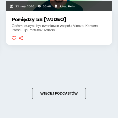
Jakub Ferlin
22 maja 2026
56:48
Pomiędzy 58 [WIDEO]
Gośćmi audycji byli członkowie zespołu Mlecze: Karolina
Prasał, Ilja Pastuhov, Marcin...
WIĘCEJ PODCASTÓW