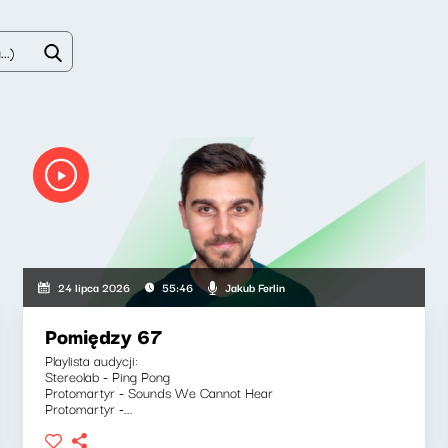
Jakub Ferlin
24 lipca 2026
55:46
Pomiędzy 67
Playlista audycji:
Stereolab - Ping Pong
Protomartyr - Sounds We Cannot Hear
Protomartyr -...