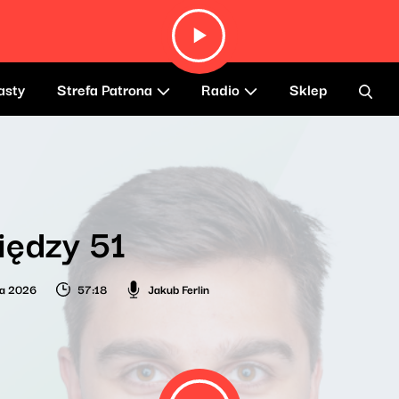
asty
Strefa Patrona
Radio
Sklep
iędzy 51
ia 2026
57:18
Jakub Ferlin