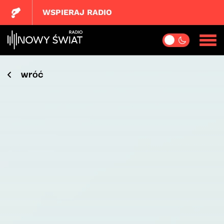
WSPIERAJ RADIO
wróć