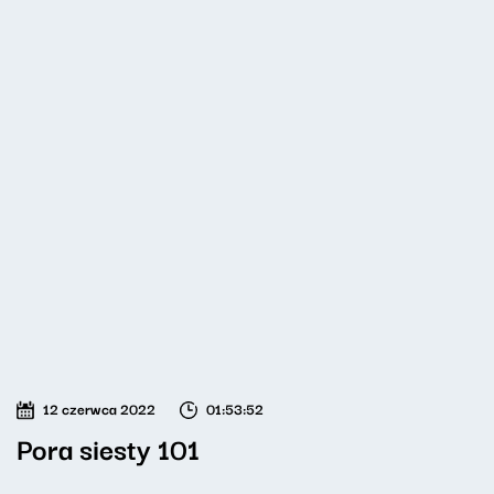
12 czerwca 2022
01:53:52
Pora siesty 101