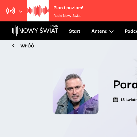
Pion i poziom!
Radio Nowy Świat
Start
Antena
Podc
wróć
Pora
13 kwiet