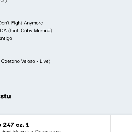
Don't Fight Anymore
DA (feat. Gaby Moreno)
ontigo
Caetano Veloso - Live)
stu
y 247 cz. 1
 drogi, jak zwykle. Cieszę się na...