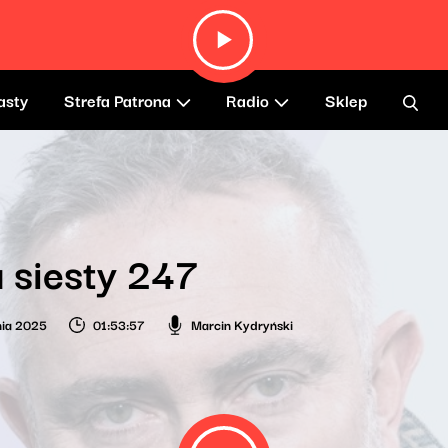
asty
Strefa Patrona
Radio
Sklep
 siesty 247
nia 2025
01:53:57
Marcin Kydryński