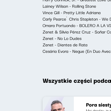
Lainey Wilson - Rolling Stone
Vince Gill - Pretty Little Adriana
Carly Pearce`Chris Stapleton - We 
Omara Portuondo - BOLERO A LA VI
Zenet & Sílvia Pérez Cruz - Soñar C
Zenet - No Lo Dudes
Zenet - Dientes de Rata
Cesária Evora - Negue (En Duo Avec 
Wszystkie części podca
Pora siest
Moi drodzy, ja z