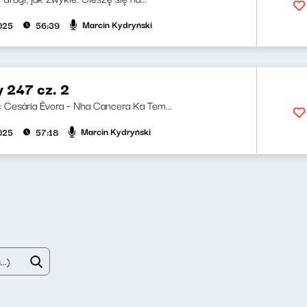
Marcin Kydryński
2025
56:39
y 247 cz. 2
i: Cesária Évora - Nha Cancera Ka Tem...
Marcin Kydryński
2025
57:18