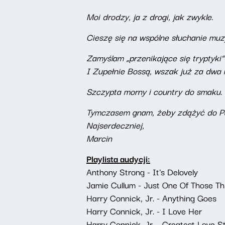
Moi drodzy, ja z drogi, jak zwykle.
Cieszę się na wspólne słuchanie muzy
Zamyślam „przenikające się tryptyki”
I Zupełnie Bossą, wszak już za dwa 
Szczypta morny i country do smaku.
Tymczasem gnam, żeby zdążyć do Pa
Najserdeczniej,
Marcin
Playlista audycji:
Anthony Strong - It's Delovely
Jamie Cullum - Just One Of Those Th
Harry Connick, Jr. - Anything Goes
Harry Connick, Jr. - I Love Her
Harry Connick, Jr. - Greatest Love S