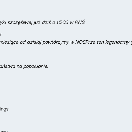
ki szczęśliwej już dziś o 15.03 w RNŚ.
!
miesiące od dzisiaj powtórzymy w NOSPrze ten legendarny (!
ństwa na popołudnie.
ings
tory