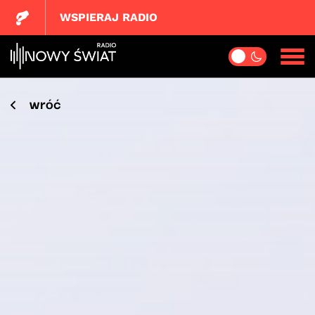
WSPIERAJ RADIO
wróć