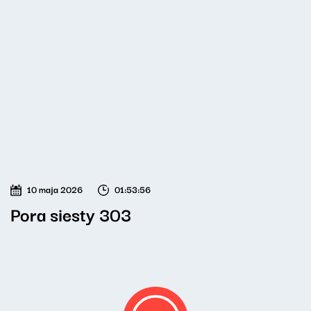
10 maja 2026
01:53:56
Pora siesty 303