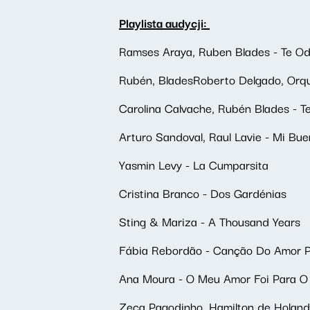
Playlista audycji:
Ramses Araya, Ruben Blades - Te Od
Rubén, BladesRoberto Delgado, Orqu
Carolina Calvache, Rubén Blades - T
Arturo Sandoval, Raul Lavie - Mi Bu
Yasmin Levy - La Cumparsita
Cristina Branco - Dos Gardénias
Sting & Mariza - A Thousand Years
Fábia Rebordão - Canção Do Amor 
Ana Moura - O Meu Amor Foi Para O 
Zeca Pagodinho, Hamilton de Holand