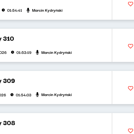
Marcin Kydryński
01:54:41
y 310
Marcin Kydryński
2026
01:53:19
ty 309
Marcin Kydryński
026
01:54:03
ty 308