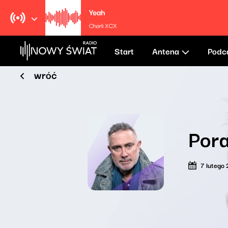
Yeah
Charli XCX
Start
Antena
Podc
wróć
Pora
7 lutego