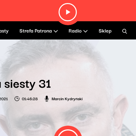
asty
Strefa Patrona
Radio
Sklep
 siesty 31
 2021
01:46:28
Marcin Kydryński