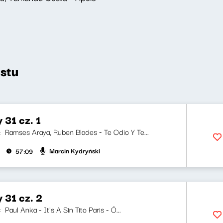
stu
 31 cz. 1
ji: Ramses Araya, Ruben Blades - Te Odio Y Te...
Marcin Kydryński
57:09
y 31 cz. 2
: Paul Anka - It's A Sin Tito Paris - Ó...