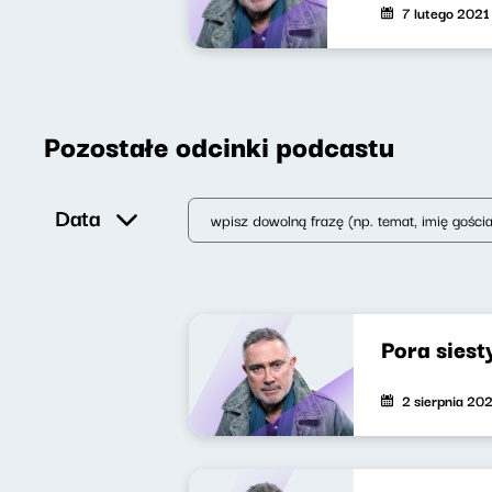
7 lutego 2021
Pozostałe odcinki podcastu
Data
Pora siest
2 sierpnia 20