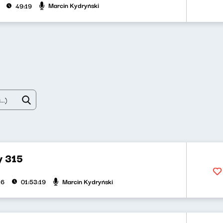
Marcin Kydryński
49:19
y 315
Marcin Kydryński
26
01:53:19