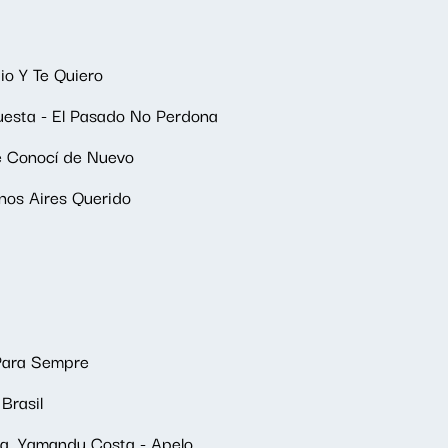
io Y Te Quiero
esta - El Pasado No Perdona
e Conocí de Nuevo
enos Aires Querido
Para Sempre
Brasil
a, Yamandu Costa - Apelo