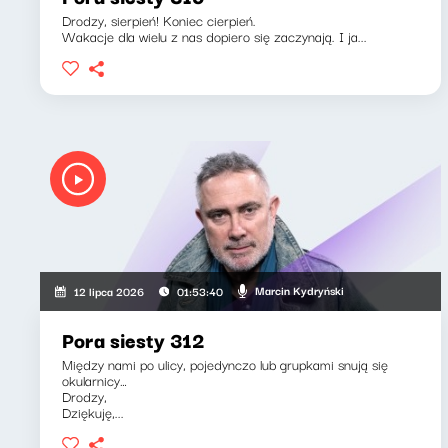
Drodzy, sierpień! Koniec cierpień.
Wakacje dla wielu z nas dopiero się zaczynają. I ja...
Marcin Kydryński
12 lipca 2026
01:53:40
Pora siesty 312
Między nami po ulicy, pojedynczo lub grupkami snują się
okularnicy…
Drodzy,
Dziękuję,...