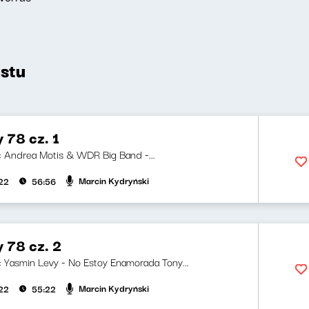
stu
y 78 cz. 1
ji: Andrea Motis & WDR Big Band -...
Marcin Kydryński
022
56:56
y 78 cz. 2
ji: Yasmin Levy - No Estoy Enamorada Tony...
Marcin Kydryński
022
55:22