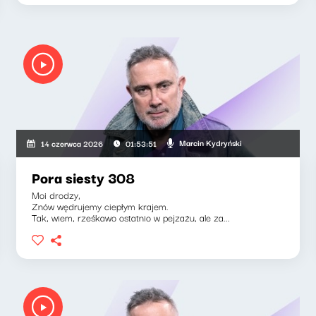
Marcin Kydryński
14 czerwca 2026
01:53:51
Pora siesty 308
Moi drodzy,
Znów wędrujemy ciepłym krajem.
Tak, wiem, rześkawo ostatnio w pejzażu, ale za...