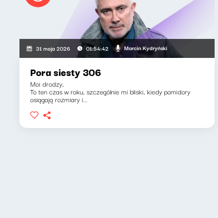
Marcin Kydryński
31 maja 2026
01:54:42
Pora siesty 306
Moi drodzy,
To ten czas w roku, szczególnie mi bliski, kiedy pomidory
osiągają rozmiary i...