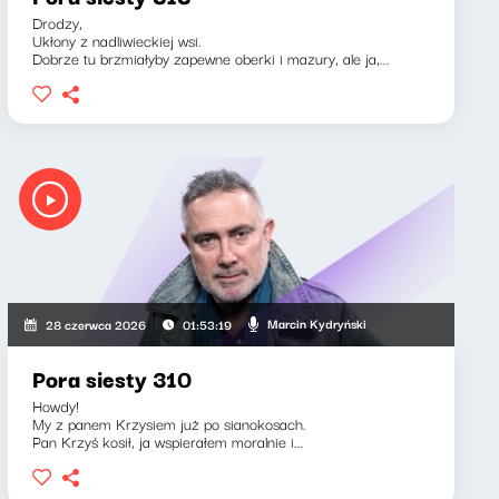
Drodzy,
Ukłony z nadliwieckiej wsi.
Dobrze tu brzmiałyby zapewne oberki i mazury, ale ja,...
Marcin Kydryński
28 czerwca 2026
01:53:19
Pora siesty 310
Howdy!
My z panem Krzysiem już po sianokosach.
Pan Krzyś kosił, ja wspierałem moralnie i...