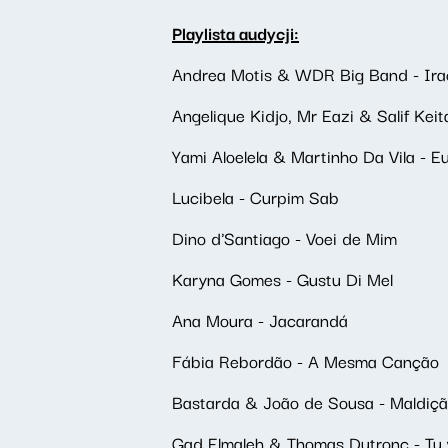
Playlista audycji:
Andrea Motis & WDR Big Band - Ir
Angelique Kidjo, Mr Eazi & Salif Keit
Yami Aloelela & Martinho Da Vila - E
Lucibela - Curpim Sab
Dino d'Santiago - Voei de Mim
Karyna Gomes - Gustu Di Mel
Ana Moura - Jacarandá
Fábia Rebordão - A Mesma Canção
Bastarda & João de Sousa - Maldiç
Gad Elmaleh & Thomas Dutronc - Tu 