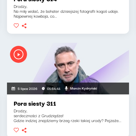
Drodzy,
Na milę widać, że bohater dzisiejszej fotografii kogoś udaje.
Najpewniej kowboja, co...
Marcin Kydryński
5 lipca 2026
01:54:41
Pora siesty 311
Drodzy,
serdeczności z Grudziądza!
Gdzie indziej znajdziemy brzeg rzeki takiej urody? Pejzaże...