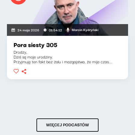
Marcin Kydryński
24 maja 2026
01:54:12
Pora siesty 305
Drodzy,
Dziś są moje urodziny.
Przyjmuję ten fakt bez żalu i mazgajstwa, że mija czas....
WIĘCEJ PODCASTÓW