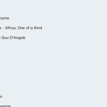
acema
a - Africa, One of a Kind
u Sou D'Angola
ão
verras