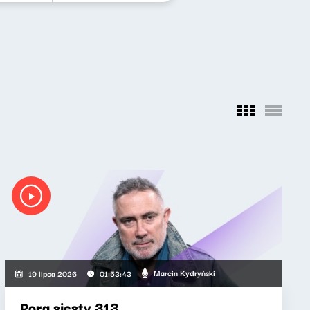
Marcin Kydryński
19 lipca 2026
01:53:43
Pora siesty 313