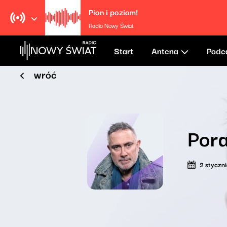
Pion i poziom!
Radio Nowy Świat
Start
Antena
Podc
wróć
Pora
2 styczn