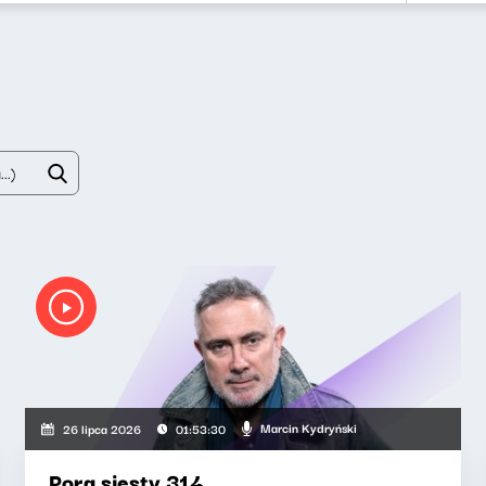
Marcin Kydryński
26 lipca 2026
01:53:30
Pora siesty 314