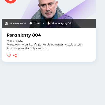
Marcin Kydryński
17 maja 2026
01:55:13
Pora siesty 304
Moi drodzy,
Mieszkam w parku. W parku dzieciństwa. Każda z tych
ścieżek pamięta dotyk moich...