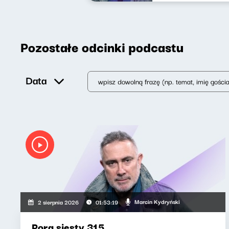
Pozostałe odcinki podcastu
Data
Marcin Kydryński
2 sierpnia 2026
01:53:19
Pora siesty 315