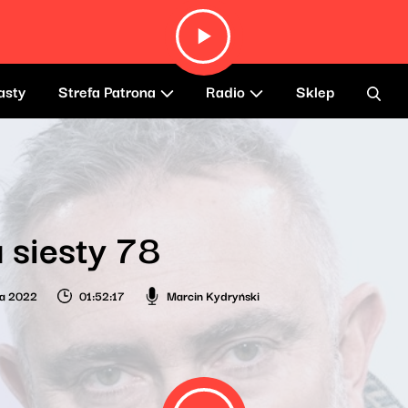
asty
Strefa Patrona
Radio
Sklep
 siesty 78
ia 2022
01:52:17
Marcin Kydryński