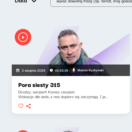
Marcin Kydryński
2 sierpnia 2026
01:53:19
Pora siesty 315
Drodzy, sierpień! Koniec cierpień.
Wakacje dla wielu z nas dopiero się zaczynają. I ja...