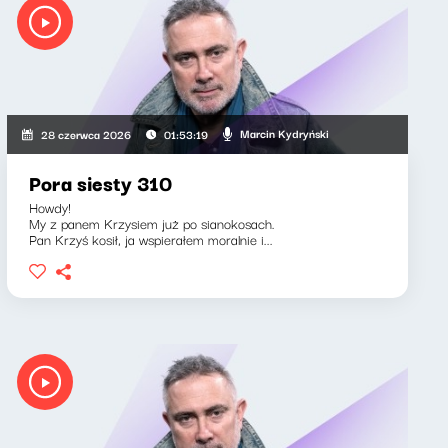
Marcin Kydryński
28 czerwca 2026
01:53:19
Pora siesty 310
Howdy!
My z panem Krzysiem już po sianokosach.
Pan Krzyś kosił, ja wspierałem moralnie i...