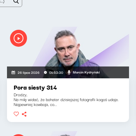
Marcin Kydryński
26 lipca 2026
01:53:30
Pora siesty 314
Drodzy,
Na milę widać, że bohater dzisiejszej fotografii kogoś udaje.
Najpewniej kowboja, co...