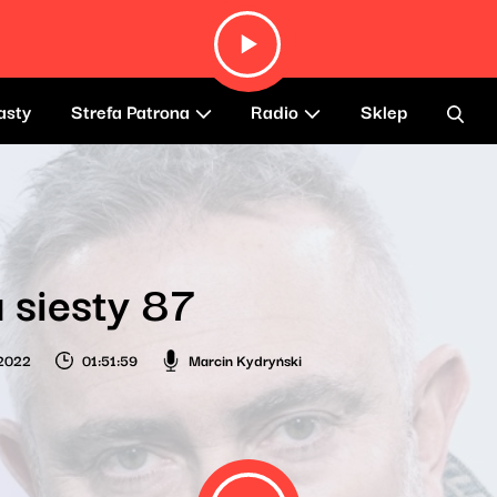
asty
Strefa Patrona
Radio
Sklep
 siesty 87
 2022
01:51:59
Marcin Kydryński