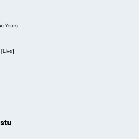
se Years
[Live]
stu