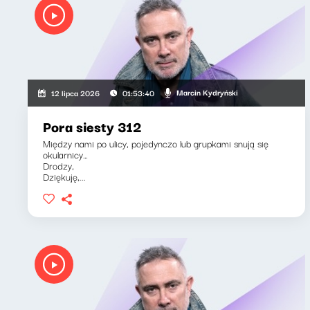
Marcin Kydryński
12 lipca 2026
01:53:40
Pora siesty 312
Między nami po ulicy, pojedynczo lub grupkami snują się
okularnicy…
Drodzy,
Dziękuję,...