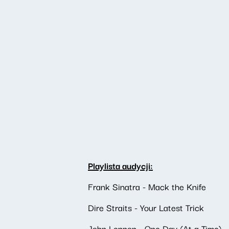
Playlista audycji:
Frank Sinatra - Mack the Knife
Dire Straits - Your Latest Trick
John Lennon - One Day (At a Time)