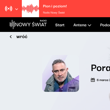
Pion i poziom!
Radio Nowy Świat
Start
Antena
Podc
wróć
Pora
6 marca