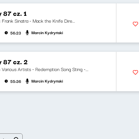
y 87 cz. 1
i: Frank Sinatra - Mack the Knife Dire...
Marcin Kydryński
56:23
y 87 cz. 2
i: Various Artists - Redemption Song Sting -...
Marcin Kydryński
55:36