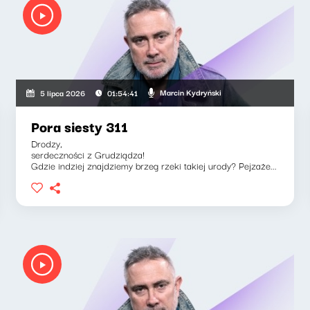
Marcin Kydryński
5 lipca 2026
01:54:41
Pora siesty 311
Drodzy,
serdeczności z Grudziądza!
Gdzie indziej znajdziemy brzeg rzeki takiej urody? Pejzaże...