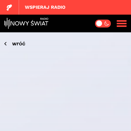
WSPIERAJ RADIO
wróć