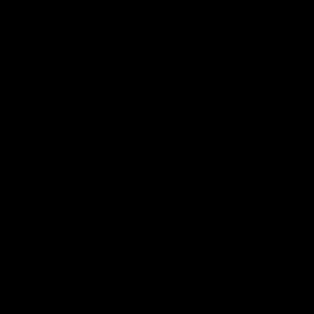
Zespół
Wojciech
Mann