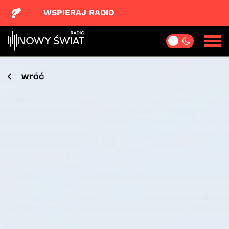
WSPIERAJ RADIO
wróć