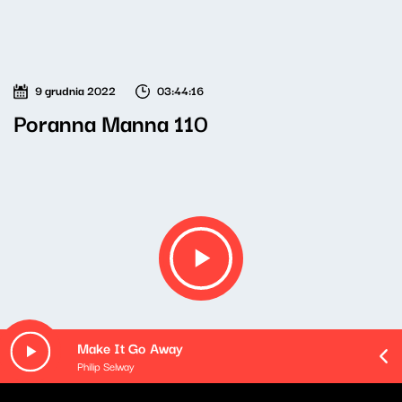
9 grudnia 2022
03:44:16
Poranna Manna 110
Make It Go Away
Philip Selway