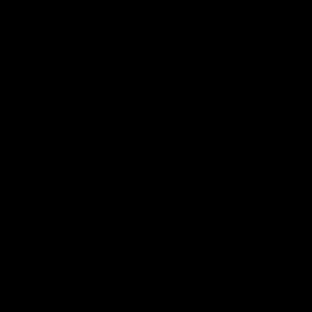
WIĘCEJ PODCASTÓW
Zespół
Wojciech
Mann