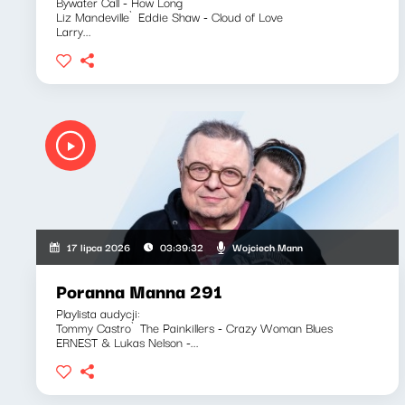
Bywater Call - How Long
Liz Mandeville`Eddie Shaw - Cloud of Love
Larry...
Wojciech Mann
17 lipca 2026
03:39:32
Poranna Manna 291
Playlista audycji:
Tommy Castro`The Painkillers - Crazy Woman Blues
ERNEST & Lukas Nelson -...