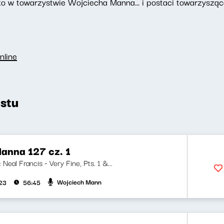
o w towarzystwie Wojciecha Manna... i postaci towarzyszące
nline
stu
anna 127 cz. 1
: Neal Francis - Very Fine, Pts. 1 &...
Wojciech Mann
023
56:45