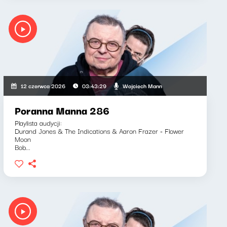
Wojciech Mann
12 czerwca 2026
03:43:29
Poranna Manna 286
Playlista audycji:
Durand Jones & The Indications & Aaron Frazer - Flower
Moon
Bob...