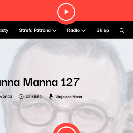
asty
Strefa Patrona
Radio
Sklep
anna Manna 127
ia 2023
03:45:52
Wojciech Mann