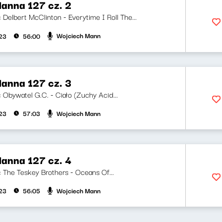
anna 127 cz. 2
i: Delbert McClinton - Everytime I Roll The...
Wojciech Mann
023
56:00
anna 127 cz. 3
i: Obywatel G.C. - Ciało (Zuchy Acid...
Wojciech Mann
023
57:03
anna 127 cz. 4
i: The Teskey Brothers - Oceans Of...
Wojciech Mann
023
56:05