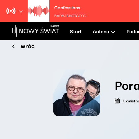
Confessions
BADBADNOTGOOD
Start
Antena
Podc
wróć
Por
7 kwietn