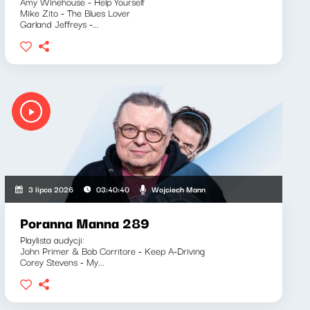
Amy Winehouse - Help Yourself
Mike Zito - The Blues Lover
Garland Jeffreys -...
Wojciech Mann
3 lipca 2026
03:40:40
Poranna Manna 289
Playlista audycji:
John Primer & Bob Corritore - Keep A-Driving
Corey Stevens - My...