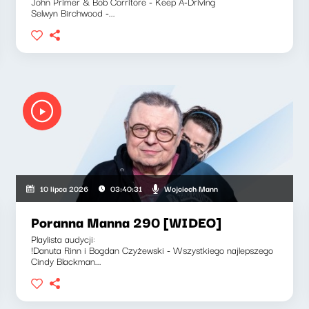
John Primer & Bob Corritore - Keep A-Driving
Selwyn Birchwood -...
Wojciech Mann
10 lipca 2026
03:40:31
Poranna Manna 290 [WIDEO]
Playlista audycji:
!Danuta Rinn i Bogdan Czyżewski - Wszystkiego najlepszego
Cindy Blackman...