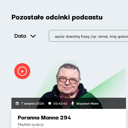
Pozostałe odcinki podcastu
Data
Wojciech Mann
7 sierpnia 2026
03:43:42
Poranna Manna 294
Playlista audycji: