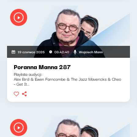
Wojciech Mann
19 czerwca 2026
03:42:40
Poranna Manna 287
Playlista audycji:
Alex Bird & Ewen Farncombe & The Jazz Mavericks & Cheo
- Get It...