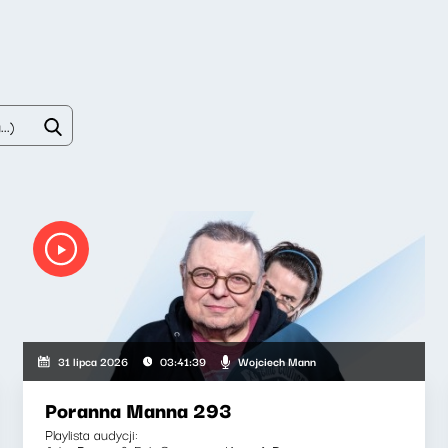
Wojciech Mann
31 lipca 2026
03:41:39
Poranna Manna 293
Playlista audycji: