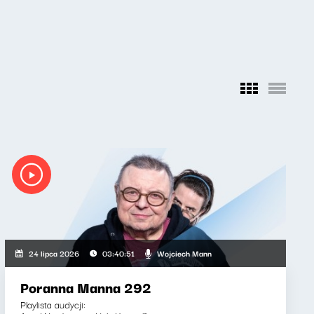
Wojciech Mann
24 lipca 2026
03:40:51
Poranna Manna 292
Playlista audycji: