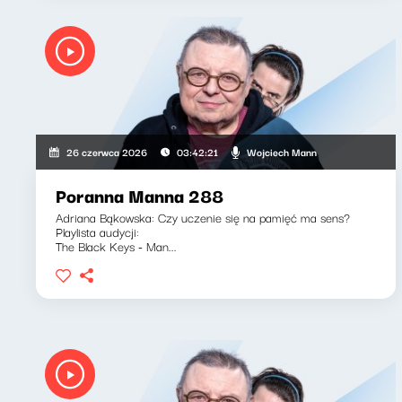
Wojciech Mann
26 czerwca 2026
03:42:21
Poranna Manna 288
Adriana Bąkowska: Czy uczenie się na pamięć ma sens?
Playlista audycji:
The Black Keys - Man...