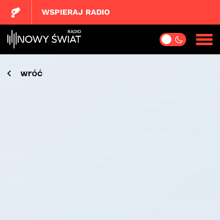
WSPIERAJ RADIO
wróć