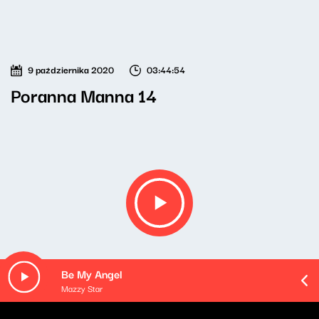
9 października 2020
03:44:54
Poranna Manna 14
Be My Angel
Mazzy Star