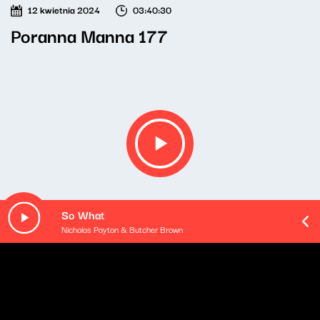
12 kwietnia 2024
03:40:30
Poranna Manna 177
So What
Nicholas Payton & Butcher Brown