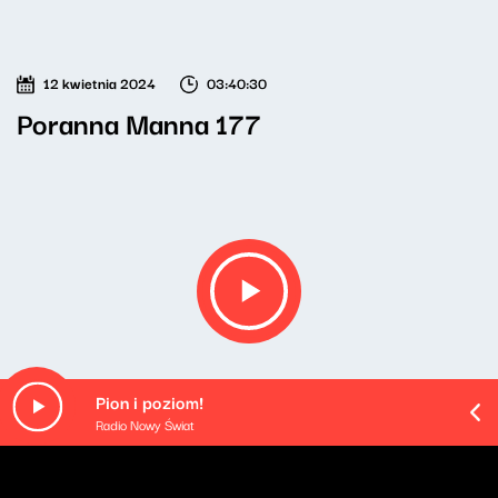
12 kwietnia 2024
03:40:30
Poranna Manna 177
Pion i poziom!
Radio Nowy Świat