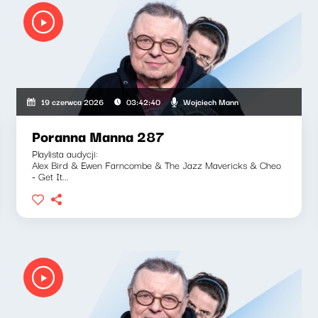
Wojciech Mann
19 czerwca 2026
03:42:40
Poranna Manna 287
Playlista audycji:
Alex Bird & Ewen Farncombe & The Jazz Mavericks & Cheo
- Get It...