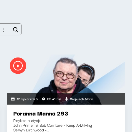
Wojciech Mann
31 lipca 2026
03:41:39
Poranna Manna 293
Playlista audycji:
John Primer & Bob Corritore - Keep A-Driving
Selwyn Birchwood -...