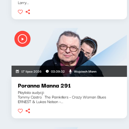
Larry...
Wojciech Mann
17 lipca 2026
03:39:32
Poranna Manna 291
Playlista audycji:
Tommy Castro`The Painkillers - Crazy Woman Blues
ERNEST & Lukas Nelson -...