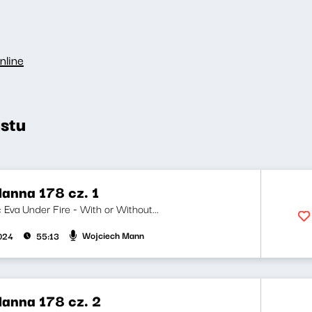
nline
stu
anna 178 cz. 1
i: Eva Under Fire - With or Without...
Wojciech Mann
2024
55:13
anna 178 cz. 2