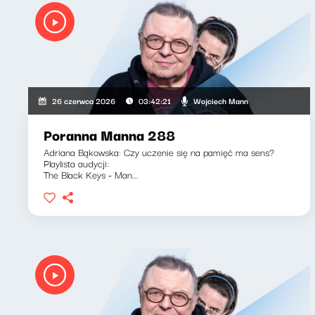
Wojciech Mann
26 czerwca 2026
03:42:21
Poranna Manna 288
Adriana Bąkowska: Czy uczenie się na pamięć ma sens?
Playlista audycji:
The Black Keys - Man...