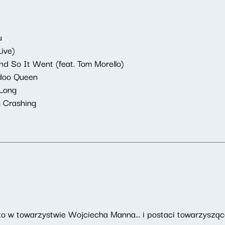
u
ive)
nd So It Went (feat. Tom Morello)
odoo Queen
 Long
 Crashing
o w towarzystwie Wojciecha Manna... i postaci towarzyszące