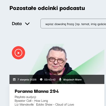
Pozostałe odcinki podcastu
Data
Wojciech Mann
7 sierpnia 2026
03:43:42
Poranna Manna 294
Playlista audycji:
Bywater Call - How Long
Liz Mandeville`Eddie Shaw - Cloud of Love