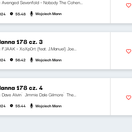
ji: Avenged Sevenfold - Nobody The Cohen...
Wojciech Mann
2024
55:48
anna 178 cz. 3
i: FJAAK - XoXp0rt (feat. J.Manuel) Joe...
Wojciech Mann
2024
56:42
anna 178 cz. 4
ji: Dave Alvin`Jimmie Dale Gilmore`The...
Wojciech Mann
2024
55:44