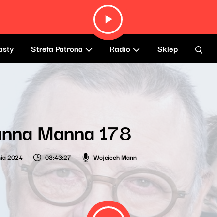
asty
Strefa Patrona
Radio
Sklep
anna Manna 178
nia 2024
03:43:27
Wojciech Mann