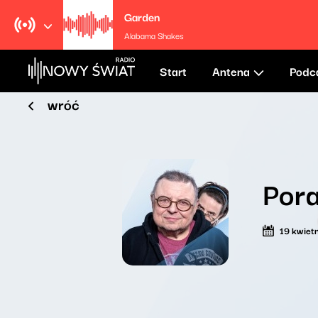
Garden
Alabama Shakes
Start
Antena
Podc
wróć
Por
19 kwiet