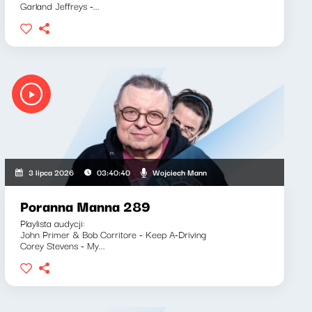
Garland Jeffreys -...
Wojciech Mann
3 lipca 2026
03:40:40
Poranna Manna 289
Playlista audycji:
John Primer & Bob Corritore - Keep A-Driving
Corey Stevens - My...