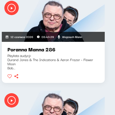
Wojciech Mann
12 czerwca 2026
03:43:29
Poranna Manna 286
Playlista audycji:
Durand Jones & The Indications & Aaron Frazer - Flower
Moon
Bob...