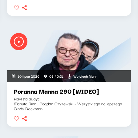
Wojciech Mann
10 lipca 2026
03:40:31
Poranna Manna 290 [WIDEO]
Playlista audycji:
!Danuta Rinn i Bogdan Czyżewski - Wszystkiego najlepszego
Cindy Blackman...