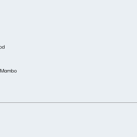
ood
o Mambo