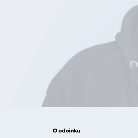
O odcinku