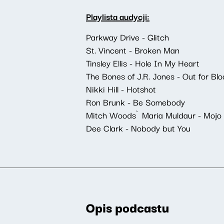
Playlista audycji:
Parkway Drive - Glitch
St. Vincent - Broken Man
Tinsley Ellis - Hole In My Heart
The Bones of J.R. Jones - Out for Bl
Nikki Hill - Hotshot
Ron Brunk - Be Somebody
Mitch Woods`Maria Muldaur - Moj
Dee Clark - Nobody but You
Opis podcastu