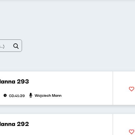
Manna 293
Wojciech Mann
03:41:39
Manna 292