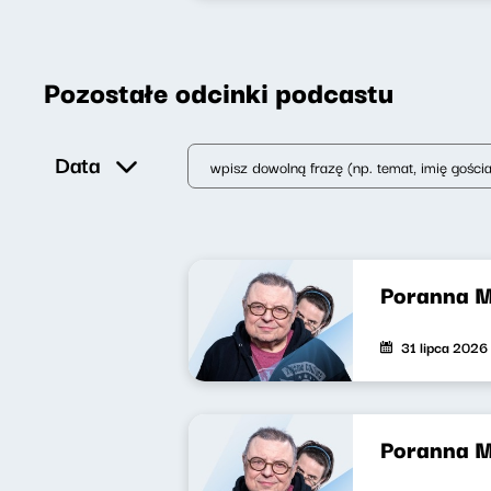
Pozostałe odcinki podcastu
Data
Poranna 
31 lipca 2026
Poranna 