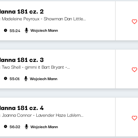
anna 181 cz. 2
ji: Madeleine Peyroux - Showman Dan Little...
Wojciech Mann
55:24
anna 181 cz. 3
: Two Shell - gimmi it Bart Bryant -...
Wojciech Mann
55:01
anna 181 cz. 4
ji: Joanna Connor - Lavender Haze LaVern...
Wojciech Mann
56:32