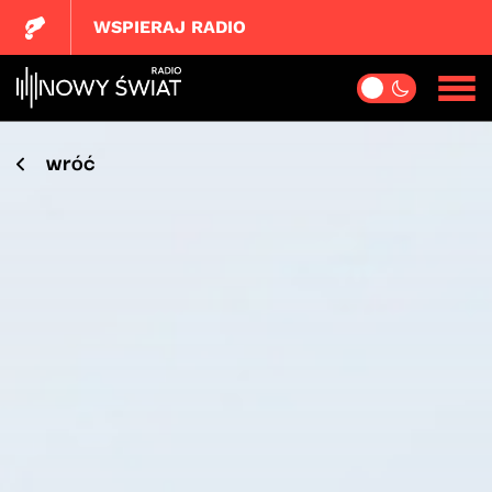
WSPIERAJ RADIO
wróć