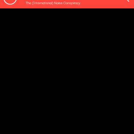
The (International) Noise Conspiracy
O odcinku
Opis podcastu
Piątkowe poranki spędzić można tylko w towarzystwie
Wojciecha Manna... i postaci towarzyszącej.
Kontakt: