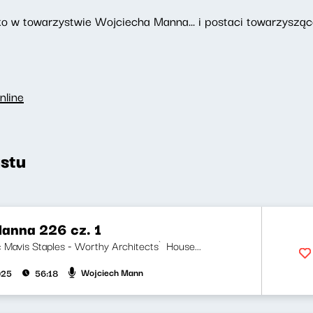
o w towarzystwie Wojciecha Manna... i postaci towarzyszące
nline
stu
anna 226 cz. 1
ji: Mavis Staples - Worthy Architects`House...
Wojciech Mann
025
56:18