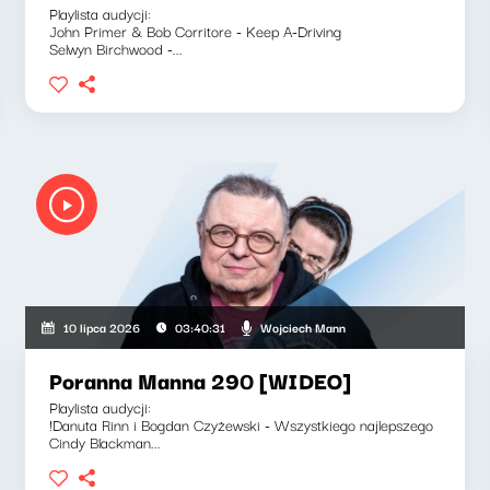
Playlista audycji:
John Primer & Bob Corritore - Keep A-Driving
Selwyn Birchwood -...
Wojciech Mann
10 lipca 2026
03:40:31
Poranna Manna 290 [WIDEO]
Playlista audycji:
!Danuta Rinn i Bogdan Czyżewski - Wszystkiego najlepszego
Cindy Blackman...