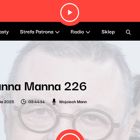
asty
Strefa Patrona
Radio
Sklep
anna Manna 226
nia 2025
03:44:14
Wojciech Mann