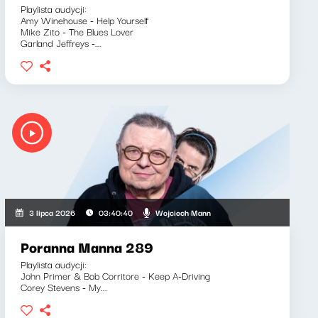
Playlista audycji:
Amy Winehouse - Help Yourself
Mike Zito - The Blues Lover
Garland Jeffreys -...
Wojciech Mann
3 lipca 2026
03:40:40
Poranna Manna 289
Playlista audycji:
John Primer & Bob Corritore - Keep A-Driving
Corey Stevens - My...