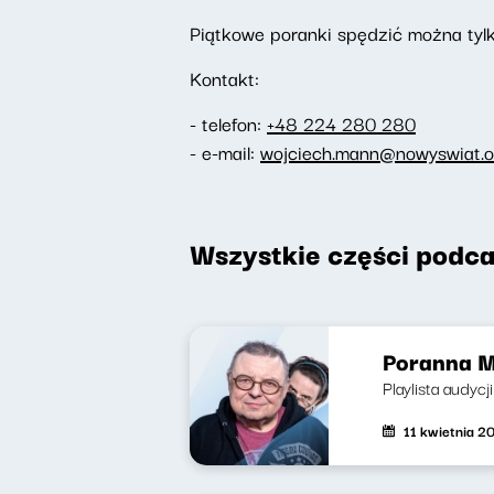
Piątkowe poranki spędzić można tylk
Kontakt:
- telefon:
+48 224 280 280
- e-mail:
wojciech.mann@nowyswiat.o
Wszystkie części podca
Poranna M
Playlista audyc
11 kwietnia 2