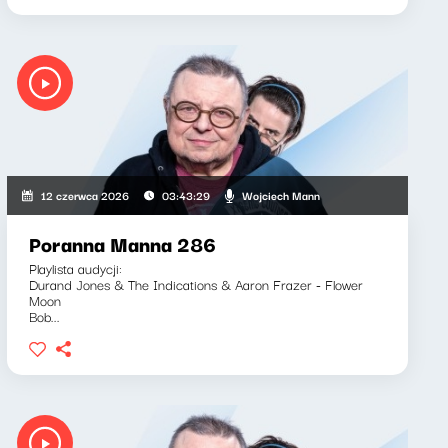
Wojciech Mann
12 czerwca 2026
03:43:29
Poranna Manna 286
Playlista audycji:
Durand Jones & The Indications & Aaron Frazer - Flower
Moon
Bob...