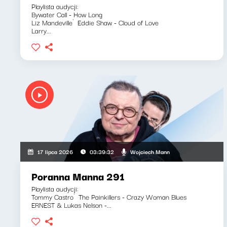
Playlista audycji:
Bywater Call - How Long
Liz Mandeville`Eddie Shaw - Cloud of Love
Larry...
Wojciech Mann
17 lipca 2026
03:39:32
Poranna Manna 291
Playlista audycji:
Tommy Castro`The Painkillers - Crazy Woman Blues
ERNEST & Lukas Nelson -...