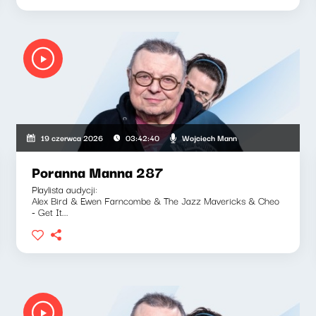
Wojciech Mann
19 czerwca 2026
03:42:40
Poranna Manna 287
Playlista audycji:
Alex Bird & Ewen Farncombe & The Jazz Mavericks & Cheo
- Get It...