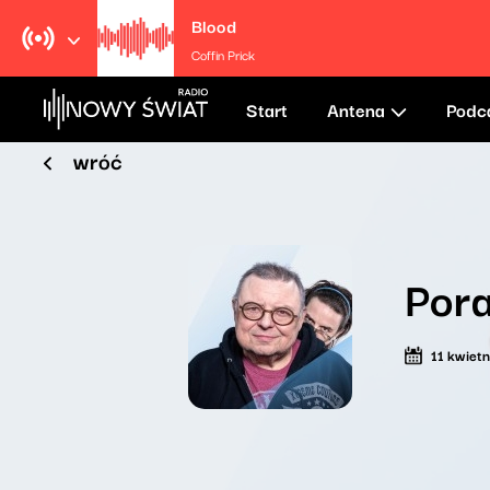
Blood
Coffin Prick
Start
Antena
Podc
wróć
Por
11 kwiet