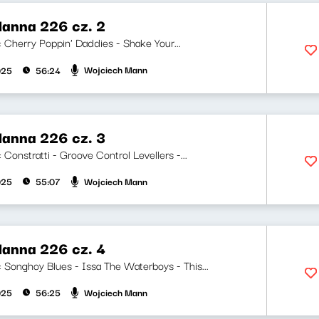
anna 226 cz. 2
i: Cherry Poppin' Daddies - Shake Your...
Wojciech Mann
025
56:24
anna 226 cz. 3
i: Constratti - Groove Control Levellers -...
Wojciech Mann
025
55:07
anna 226 cz. 4
i: Songhoy Blues - Issa The Waterboys - This...
Wojciech Mann
025
56:25