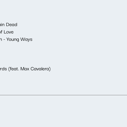
ain Dead
of Love
 - Young Ways
ds (feat. Max Cavalera)