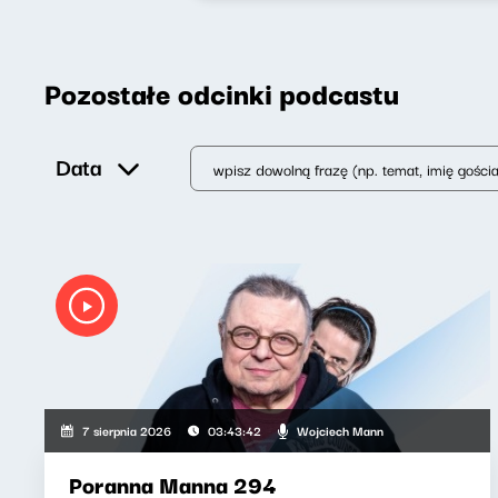
Pozostałe odcinki podcastu
Data
Wojciech Mann
7 sierpnia 2026
03:43:42
Poranna Manna 294