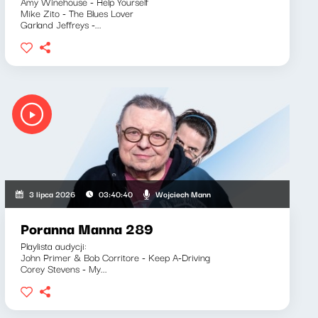
Amy Winehouse - Help Yourself
Mike Zito - The Blues Lover
Garland Jeffreys -...
Wojciech Mann
3 lipca 2026
03:40:40
Poranna Manna 289
Playlista audycji:
John Primer & Bob Corritore - Keep A-Driving
Corey Stevens - My...