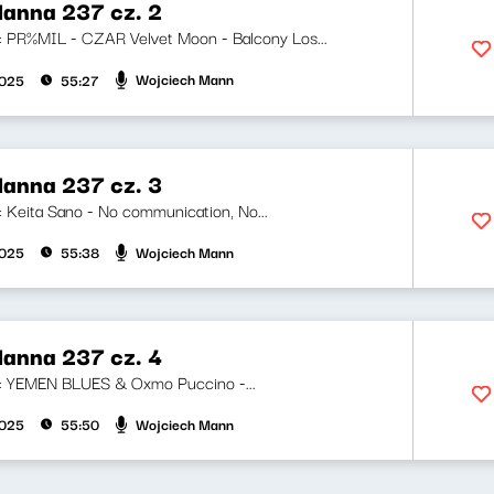
anna 237 cz. 2
ji: PR%MIL - CZAR Velvet Moon - Balcony Los...
Wojciech Mann
2025
55:27
anna 237 cz. 3
i: Keita Sano - No communication, No...
Wojciech Mann
2025
55:38
anna 237 cz. 4
ji: YEMEN BLUES & Oxmo Puccino -...
Wojciech Mann
2025
55:50