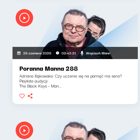
Wojciech Mann
26 czerwca 2026
03:42:21
Poranna Manna 288
Adriana Bąkowska: Czy uczenie się na pamięć ma sens?
Playlista audycji:
The Black Keys - Man...