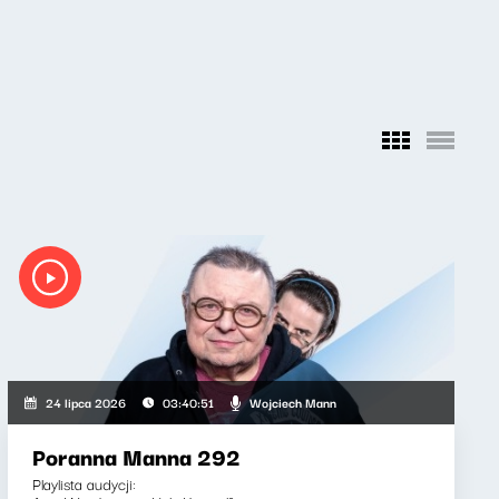
Wojciech Mann
24 lipca 2026
03:40:51
Poranna Manna 292
Playlista audycji: