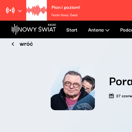
Pion i poziom!
Radio Nowy Świat
Start
Antena
Podc
wróć
Por
27 czer