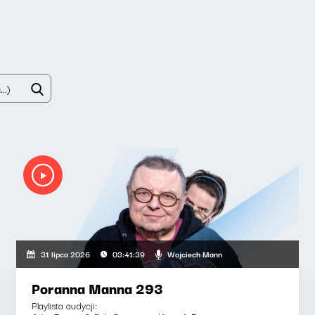
Wojciech Mann
31 lipca 2026
03:41:39
Poranna Manna 293
Playlista audycji: