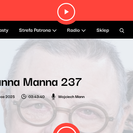
asty
Strefa Patrona
Radio
Sklep
anna Manna 237
wca 2025
03:43:40
Wojciech Mann