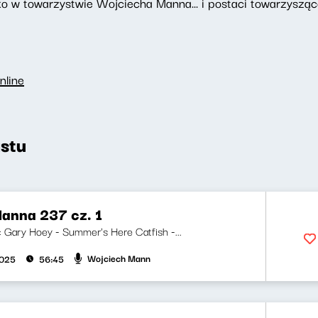
o w towarzystwie Wojciecha Manna... i postaci towarzyszące
nline
stu
anna 237 cz. 1
i: Gary Hoey - Summer's Here Catfish -...
Wojciech Mann
2025
56:45