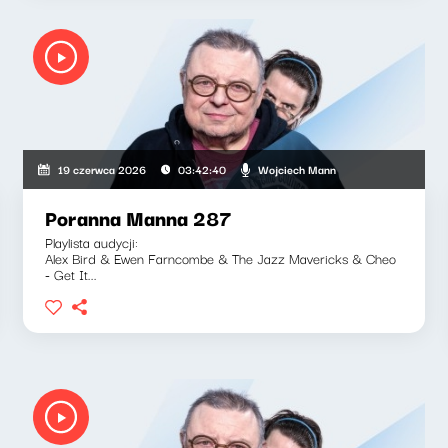
Wojciech Mann
19 czerwca 2026
03:42:40
Poranna Manna 287
Playlista audycji:
Alex Bird & Ewen Farncombe & The Jazz Mavericks & Cheo
- Get It...