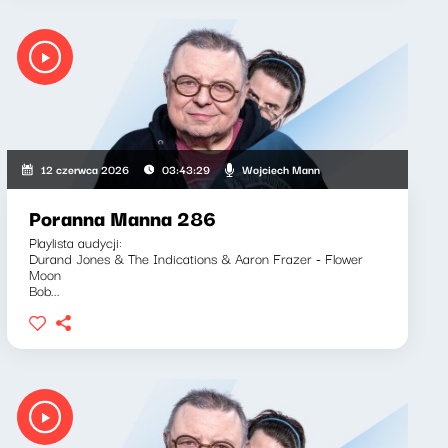
Wojciech Mann
12 czerwca 2026
03:43:29
Poranna Manna 286
Playlista audycji:
Durand Jones & The Indications & Aaron Frazer - Flower
Moon
Bob...