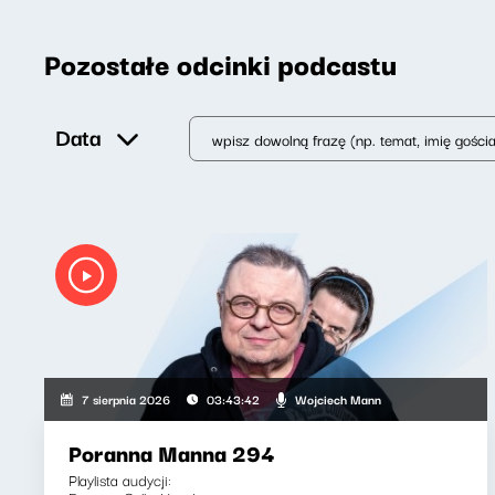
Pozostałe odcinki podcastu
Data
Wojciech Mann
7 sierpnia 2026
03:43:42
Poranna Manna 294
Playlista audycji: