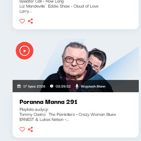
Bywater Call - How Long
Liz Mandeville`Eddie Shaw - Cloud of Love
Larry...
Wojciech Mann
17 lipca 2026
03:39:32
Poranna Manna 291
Playlista audycji:
Tommy Castro`The Painkillers - Crazy Woman Blues
ERNEST & Lukas Nelson -...