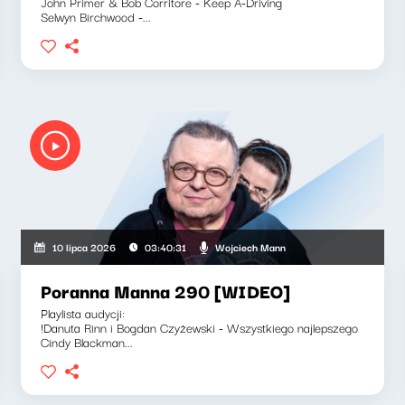
John Primer & Bob Corritore - Keep A-Driving
Selwyn Birchwood -...
Wojciech Mann
10 lipca 2026
03:40:31
Poranna Manna 290 [WIDEO]
Playlista audycji:
!Danuta Rinn i Bogdan Czyżewski - Wszystkiego najlepszego
Cindy Blackman...