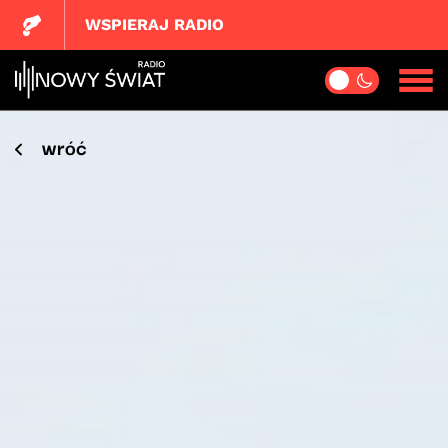
WSPIERAJ RADIO
wróć