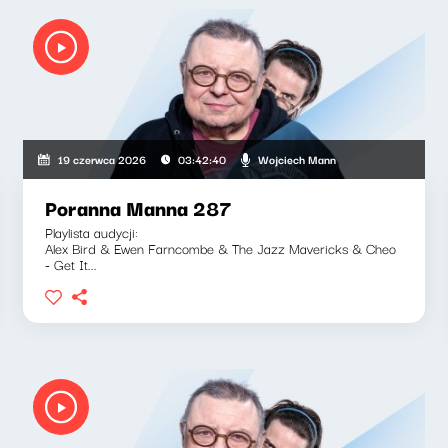
Wojciech Mann
19 czerwca 2026
03:42:40
Poranna Manna 287
Playlista audycji:
Alex Bird & Ewen Farncombe & The Jazz Mavericks & Cheo
- Get It...