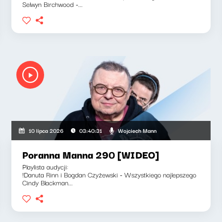
Selwyn Birchwood -...
Wojciech Mann
10 lipca 2026
03:40:31
Poranna Manna 290 [WIDEO]
Playlista audycji:
!Danuta Rinn i Bogdan Czyżewski - Wszystkiego najlepszego
Cindy Blackman...