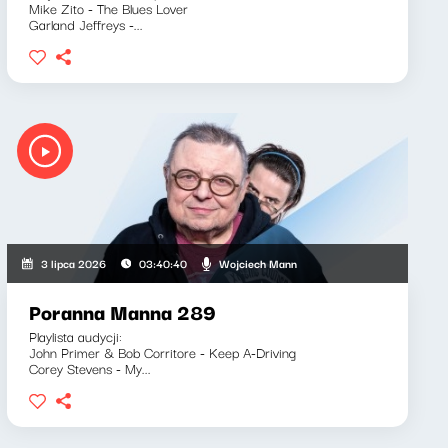
Mike Zito - The Blues Lover
Garland Jeffreys -...
Wojciech Mann
3 lipca 2026
03:40:40
Poranna Manna 289
Playlista audycji:
John Primer & Bob Corritore - Keep A-Driving
Corey Stevens - My...