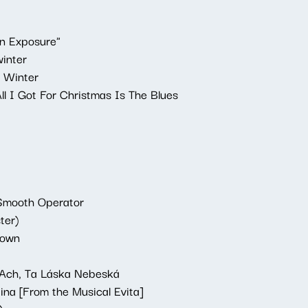
n Exposure"
winter
n Winter
l I Got For Christmas Is The Blues
 Smooth Operator
ter)
Down
 Ach, Ta Láska Nebeská
ina [From the Musical Evita]