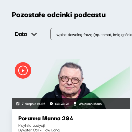
Pozostałe odcinki podcastu
Data
Wojciech Mann
7 sierpnia 2026
03:43:42
Poranna Manna 294
Playlista audycji:
Bywater Call - How Long