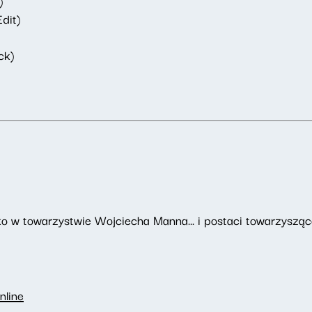
)
dit)
ck)
o w towarzystwie Wojciecha Manna... i postaci towarzyszące
nline