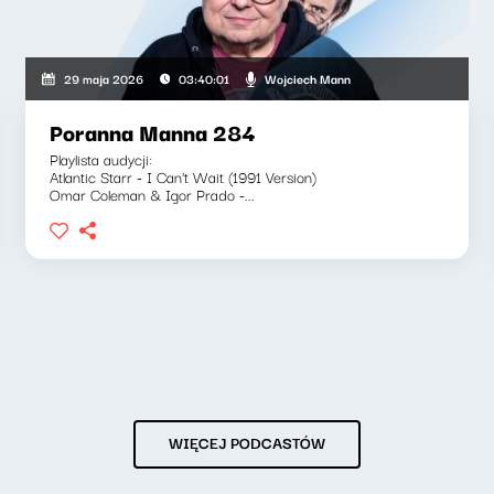
Wojciech Mann
29 maja 2026
03:40:01
Poranna Manna 284
Playlista audycji:
Atlantic Starr - I Can't Wait (1991 Version)
Omar Coleman & Igor Prado -...
WIĘCEJ PODCASTÓW