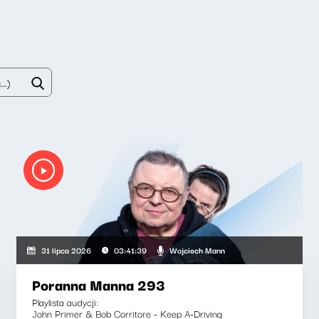
Wojciech Mann
31 lipca 2026
03:41:39
Poranna Manna 293
Playlista audycji:
John Primer & Bob Corritore - Keep A-Driving