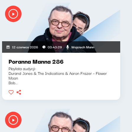
Wojciech Mann
12 czerwca 2026
03:43:29
Poranna Manna 286
Playlista audycji:
Durand Jones & The Indications & Aaron Frazer - Flower
Moon
Bob...