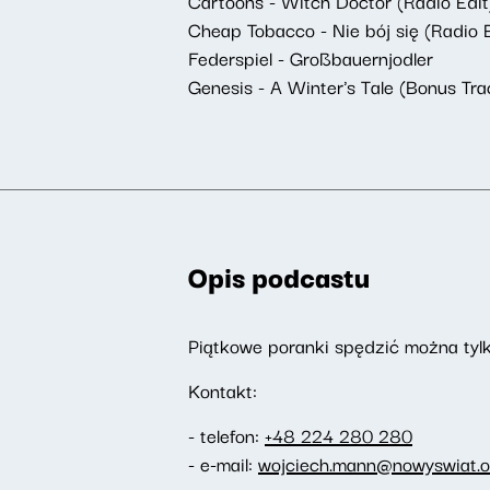
Cartoons - Witch Doctor (Radio Edit
Cheap Tobacco - Nie bój się (Radio E
Federspiel - Großbauernjodler
Genesis - A Winter's Tale (Bonus Tra
Opis podcastu
Piątkowe poranki spędzić można tylk
Kontakt:
- telefon:
+48 224 280 280
- e-mail:
wojciech.mann@nowyswiat.o