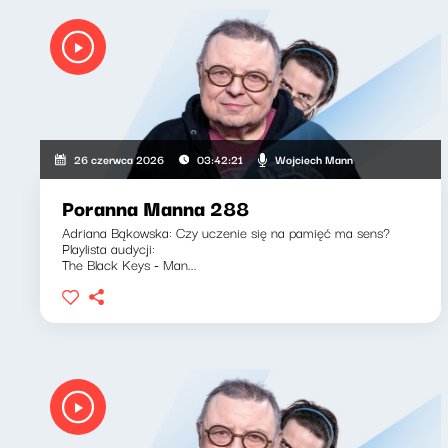
Wojciech Mann
26 czerwca 2026
03:42:21
Poranna Manna 288
Adriana Bąkowska: Czy uczenie się na pamięć ma sens?
Playlista audycji:
The Black Keys - Man...