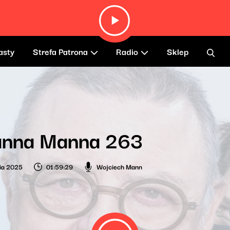
asty
Strefa Patrona
Radio
Sklep
anna Manna 263
ia 2025
01:59:29
Wojciech Mann