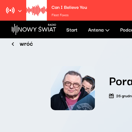
Can I Believe You
Fleet Foxes
Start
Antena
Podc
wróć
Por
26 grudn