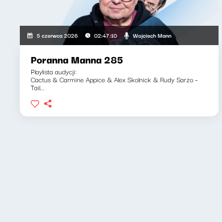
Wojciech Mann
5 czerwca 2026
02:47:10
Poranna Manna 285
Playlista audycji:
Cactus & Carmine Appice & Alex Skolnick & Rudy Sarzo -
Tail...