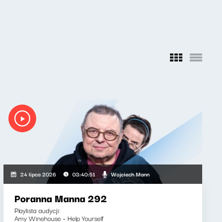
Wojciech Mann
24 lipca 2026
03:40:51
Poranna Manna 292
Playlista audycji:
Amy Winehouse - Help Yourself