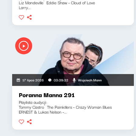
Liz Mandeville`Eddie Shaw - Cloud of Love
Larry...
Wojciech Mann
17 lipca 2026
03:39:32
Poranna Manna 291
Playlista audycji:
Tommy Castro`The Painkillers - Crazy Woman Blues
ERNEST & Lukas Nelson -...