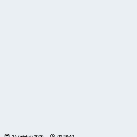
24 kwietnia 2026
03:39:40