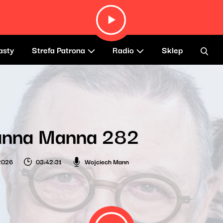
asty
Strefa Patrona
Radio
Sklep
anna Manna 282
2026
03:42:31
Wojciech Mann