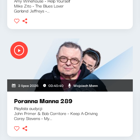
Amy Winehouse - Help Yourself
Mike Zito - The Blues Lover
Garland Jeffreys -...
Wojciech Mann
3 lipca 2026
03:40:40
Poranna Manna 289
Playlista audycji:
John Primer & Bob Corritore - Keep A-Driving
Corey Stevens - My...