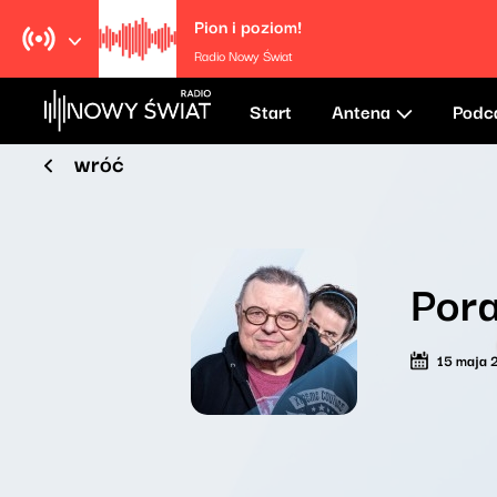
Pion i poziom!
Radio Nowy Świat
Start
Antena
Podc
wróć
Por
15 maja 