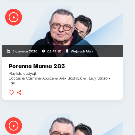
Wojciech Mann
5 czerwca 2026
02:47:10
Poranna Manna 285
Playlista audycji:
Cactus & Carmine Appice & Alex Skolnick & Rudy Sarzo -
Tail...