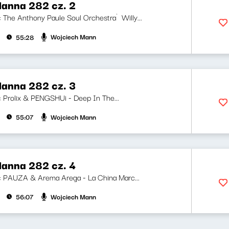
anna 282 cz. 2
ji: The Anthony Paule Soul Orchestra`Willy...
Wojciech Mann
55:28
anna 282 cz. 3
i: Prolix & PENGSHUi - Deep In The...
Wojciech Mann
55:07
anna 282 cz. 4
ji: PAUZA & Arema Arega - La China Marc...
Wojciech Mann
56:07