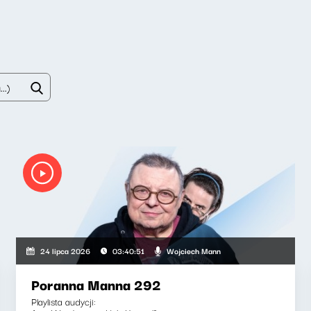
Wojciech Mann
24 lipca 2026
03:40:51
Poranna Manna 292
Playlista audycji: