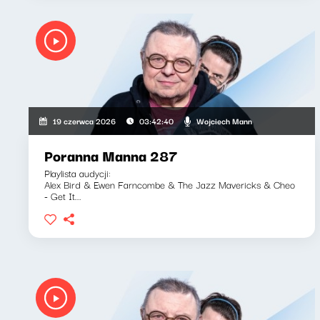
Wojciech Mann
19 czerwca 2026
03:42:40
Poranna Manna 287
Playlista audycji:
Alex Bird & Ewen Farncombe & The Jazz Mavericks & Cheo
- Get It...