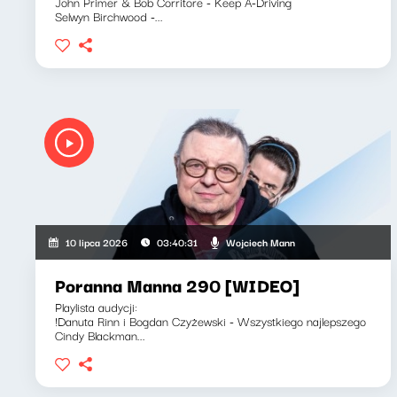
John Primer & Bob Corritore - Keep A-Driving
Selwyn Birchwood -...
Wojciech Mann
10 lipca 2026
03:40:31
Poranna Manna 290 [WIDEO]
Playlista audycji:
!Danuta Rinn i Bogdan Czyżewski - Wszystkiego najlepszego
Cindy Blackman...