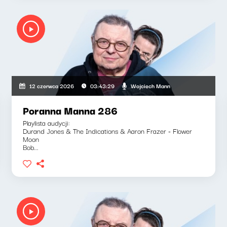
Wojciech Mann
12 czerwca 2026
03:43:29
Poranna Manna 286
Playlista audycji:
Durand Jones & The Indications & Aaron Frazer - Flower
Moon
Bob...