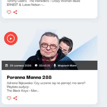
Tommy Castro`The Painkillers - Crazy Woman Blues
ERNEST & Lukas Nelson -...
Wojciech Mann
26 czerwca 2026
03:42:21
Poranna Manna 288
Adriana Bąkowska: Czy uczenie się na pamięć ma sens?
Playlista audycji:
The Black Keys - Man...