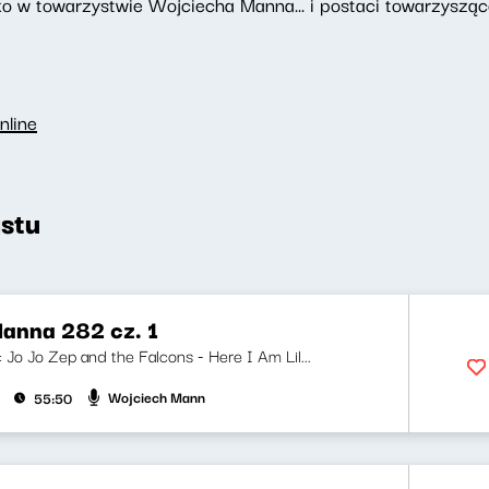
o w towarzystwie Wojciecha Manna... i postaci towarzyszące
nline
stu
anna 282 cz. 1
i: Jo Jo Zep and the Falcons - Here I Am Lil...
Wojciech Mann
55:50