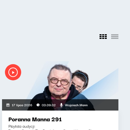
Wojciech Mann
17 lipca 2026
03:39:32
Poranna Manna 291
Playlista audycji: