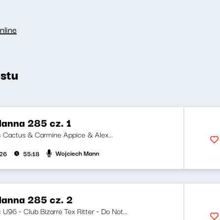
nline
stu
anna 285 cz. 1
ji: Cactus & Carmine Appice & Alex...
Wojciech Mann
026
55:18
anna 285 cz. 2
i: U96 - Club Bizarre Tex Ritter - Do Not...