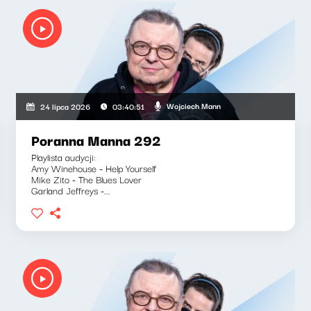
Wojciech Mann
24 lipca 2026
03:40:51
Poranna Manna 292
Playlista audycji:
Amy Winehouse - Help Yourself
Mike Zito - The Blues Lover
Garland Jeffreys -...