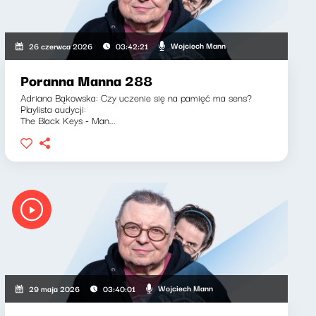
Wojciech Mann
26 czerwca 2026
03:42:21
Poranna Manna 288
Adriana Bąkowska: Czy uczenie się na pamięć ma sens?
Playlista audycji:
The Black Keys - Man...
Wojciech Mann
29 maja 2026
03:40:01