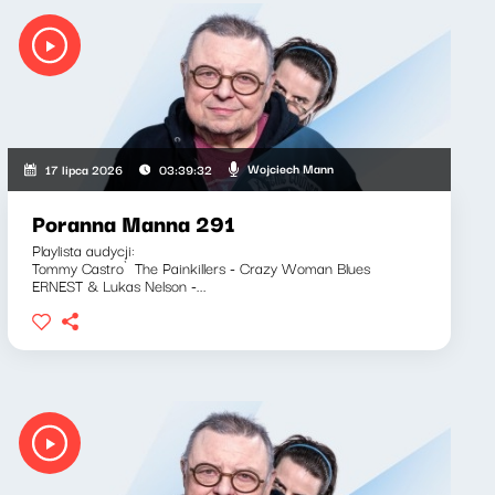
Wojciech Mann
17 lipca 2026
03:39:32
Poranna Manna 291
Playlista audycji:
Tommy Castro`The Painkillers - Crazy Woman Blues
ERNEST & Lukas Nelson -...