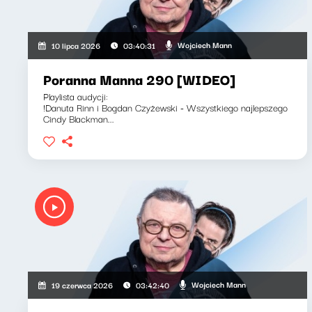
Wojciech Mann
10 lipca 2026
03:40:31
Poranna Manna 290 [WIDEO]
Playlista audycji:
!Danuta Rinn i Bogdan Czyżewski - Wszystkiego najlepszego
Cindy Blackman...
Wojciech Mann
19 czerwca 2026
03:42:40