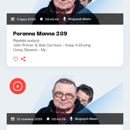
Wojciech Mann
3 lipca 2026
03:40:40
Poranna Manna 289
Playlista audycji:
John Primer & Bob Corritore - Keep A-Driving
Corey Stevens - My...
Wojciech Mann
12 czerwca 2026
03:43:29