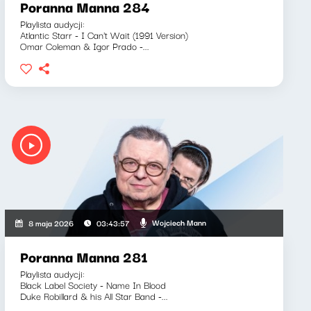
Poranna Manna 284
Playlista audycji:
Atlantic Starr - I Can't Wait (1991 Version)
Omar Coleman & Igor Prado -...
Wojciech Mann
8 maja 2026
03:43:57
Poranna Manna 281
Playlista audycji:
Black Label Society - Name In Blood
Duke Robillard & his All Star Band -...