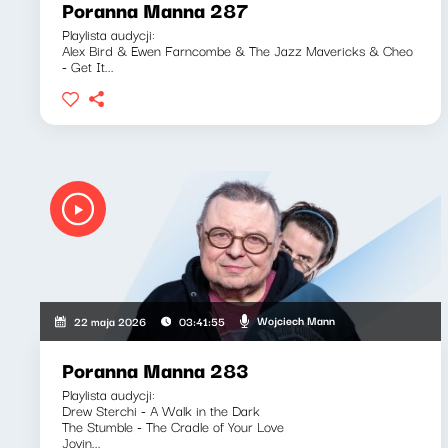
Poranna Manna 287
Playlista audycji:
Alex Bird & Ewen Farncombe & The Jazz Mavericks & Cheo
- Get It...
Wojciech Mann
22 maja 2026
03:41:55
Poranna Manna 283
Playlista audycji:
Drew Sterchi - A Walk in the Dark
The Stumble - The Cradle of Your Love
Jovin...