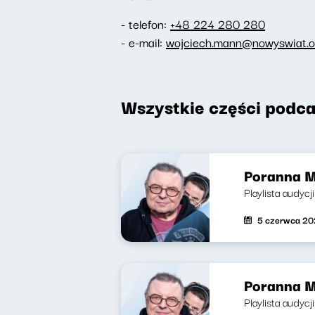
- telefon:
+48 224 280 280
- e-mail:
wojciech.mann@nowyswiat.o
Wszystkie części podca
Poranna M
Playlista audyc
5 czerwca 2
Poranna M
Playlista audycj