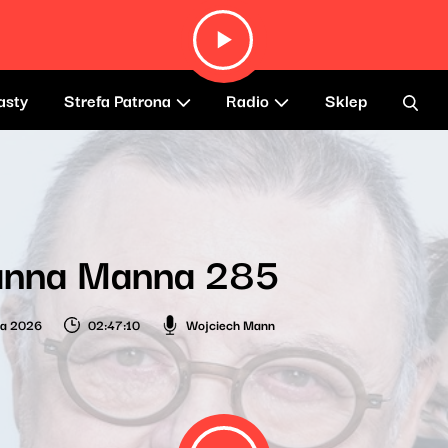
asty
Strefa Patrona
Radio
Sklep
anna Manna 285
ca 2026
02:47:10
Wojciech Mann