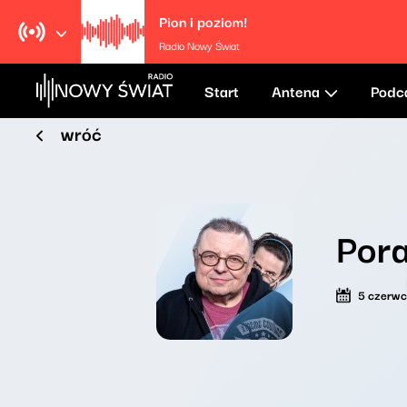
Pion i poziom!
Radio Nowy Świat
Start
Antena
Podc
wróć
Por
5 czerw