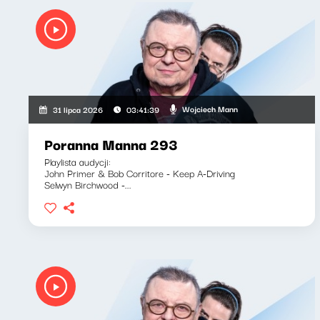
Wojciech Mann
31 lipca 2026
03:41:39
Poranna Manna 293
Playlista audycji:
John Primer & Bob Corritore - Keep A-Driving
Selwyn Birchwood -...