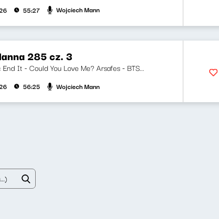
Wojciech Mann
026
55:27
anna 285 cz. 3
i: End It - Could You Love Me? Arsafes - BTS...
Wojciech Mann
026
56:25