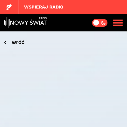
WSPIERAJ RADIO
wróć