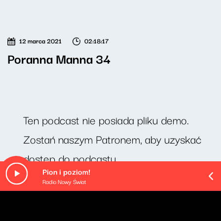
12 marca 2021
02:18:17
Poranna Manna 34
Ten podcast nie posiada pliku demo.
Zostań naszym Patronem, aby uzyskać
dostęp do podcastu.
Pion i poziom!
Radio Nowy Świat