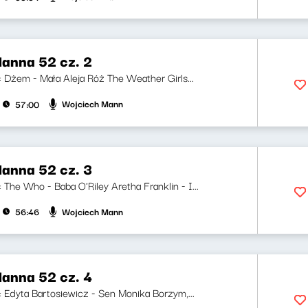
anna 52 cz. 2
i: Dżem - Mała Aleja Róż The Weather Girls...
Wojciech Mann
57:00
anna 52 cz. 3
i: The Who - Baba O'Riley Aretha Franklin - I...
Wojciech Mann
56:46
anna 52 cz. 4
i: Edyta Bartosiewicz - Sen Monika Borzym,...