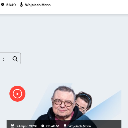
Wojciech Mann
56:10
Wojciech Mann
24 lipca 2026
03:40:51