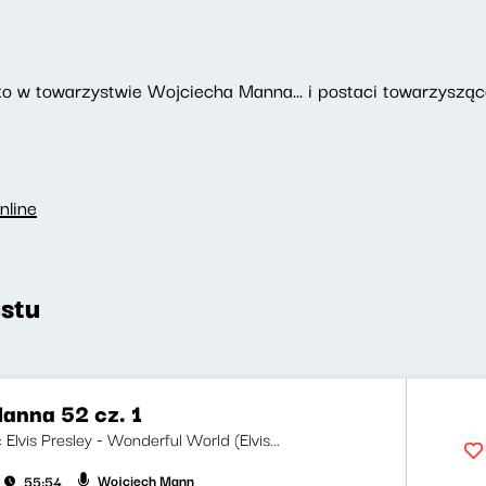
o w towarzystwie Wojciecha Manna... i postaci towarzyszące
nline
stu
anna 52 cz. 1
i: Elvis Presley - Wonderful World (Elvis...
Wojciech Mann
55:54