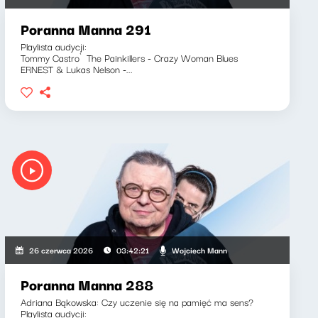
Poranna Manna 291
Playlista audycji:
Tommy Castro`The Painkillers - Crazy Woman Blues
ERNEST & Lukas Nelson -...
Wojciech Mann
26 czerwca 2026
03:42:21
Poranna Manna 288
Adriana Bąkowska: Czy uczenie się na pamięć ma sens?
Playlista audycji: