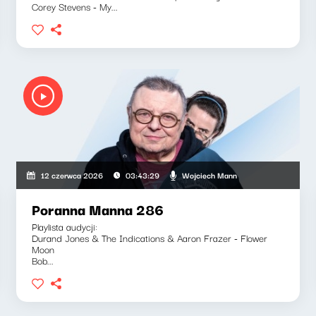
Corey Stevens - My...
Wojciech Mann
12 czerwca 2026
03:43:29
Poranna Manna 286
Playlista audycji:
Durand Jones & The Indications & Aaron Frazer - Flower
Moon
Bob...