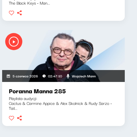
The Black Keys - Man...
Wojciech Mann
5 czerwca 2026
02:47:10
Poranna Manna 285
Playlista audycji:
Cactus & Carmine Appice & Alex Skolnick & Rudy Sarzo -
Tail...