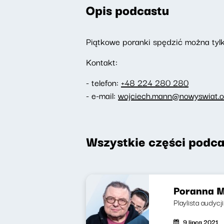
Opis podcastu
Piątkowe poranki spędzić można tylk
Kontakt:
- telefon:
+48 224 280 280
- e-mail:
wojciech.mann@nowyswiat.o
Wszystkie części podca
Poranna M
Playlista audycj
9 lipca 2021