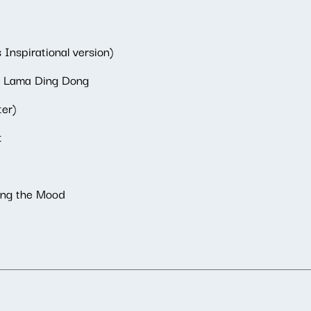
 Inspirational version)
a Lama Ding Dong
ter)
t
ing the Mood