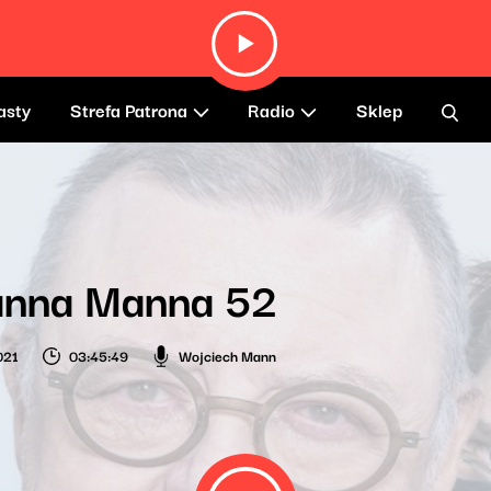
asty
Strefa Patrona
Radio
Sklep
anna Manna 52
021
03:45:49
Wojciech Mann