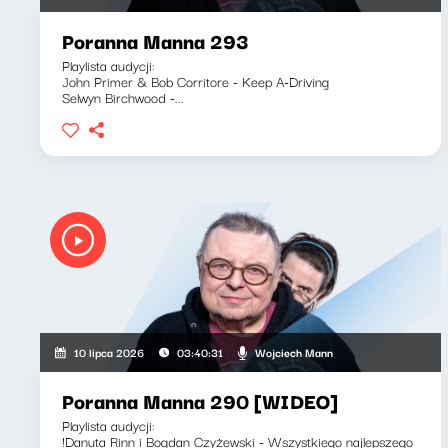
Poranna Manna 293
Playlista audycji:
John Primer & Bob Corritore - Keep A-Driving
Selwyn Birchwood -...
Wojciech Mann
10 lipca 2026
03:40:31
Poranna Manna 290 [WIDEO]
Playlista audycji:
!Danuta Rinn i Bogdan Czyżewski - Wszystkiego najlepszego