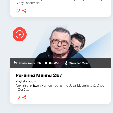
Cindy Blackman...
Wojciech Mann
19 czerwca 2026
03:42:40
Poranna Manna 287
Playlista audycji:
Alex Bird & Ewen Farncombe & The Jazz Mavericks & Cheo
- Get It...