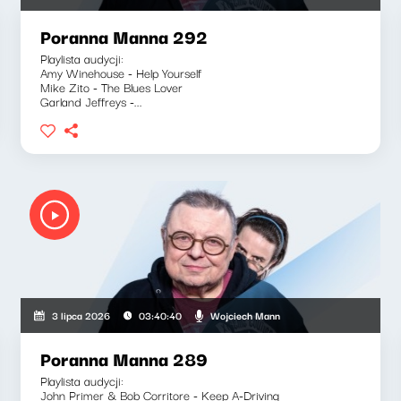
Poranna Manna 292
Playlista audycji:
Amy Winehouse - Help Yourself
Mike Zito - The Blues Lover
Garland Jeffreys -...
Wojciech Mann
3 lipca 2026
03:40:40
Poranna Manna 289
Playlista audycji:
John Primer & Bob Corritore - Keep A-Driving