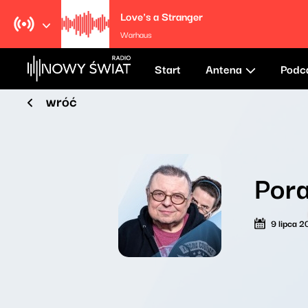
Love's a Stranger
Warhaus
Start
Antena
Podc
wróć
Por
9 lipca 2