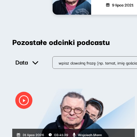
9 lipca 2021
Pozostałe odcinki podcastu
Data
Wojciech Mann
31 lipca 2026
03:41:39