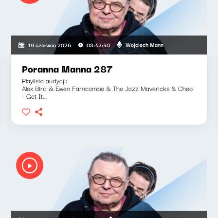
Wojciech Mann
19 czerwca 2026
03:42:40
Poranna Manna 287
Playlista audycji:
Alex Bird & Ewen Farncombe & The Jazz Mavericks & Cheo
- Get It...