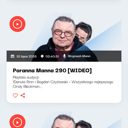
Wojciech Mann
10 lipca 2026
03:40:31
Poranna Manna 290 [WIDEO]
Playlista audycji:
!Danuta Rinn i Bogdan Czyżewski - Wszystkiego najlepszego
Cindy Blackman...