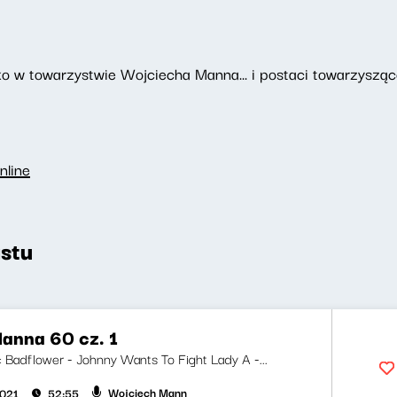
o w towarzystwie Wojciecha Manna... i postaci towarzyszące
nline
stu
anna 60 cz. 1
i: Badflower - Johnny Wants To Fight Lady A -...
Wojciech Mann
2021
52:55