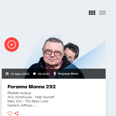
Wojciech Mann
24 lipca 2026
03:40:51
Poranna Manna 292
Playlista audycji:
Amy Winehouse - Help Yourself
Mike Zito - The Blues Lover
Garland Jeffreys -...