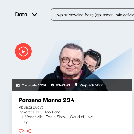
Data
Wojciech Mann
7 sierpnia 2026
03:43:42
Poranna Manna 294
Playlista audycji:
Bywater Call - How Long
Liz Mandeville`Eddie Shaw - Cloud of Love
Larry...