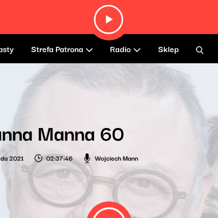
asty
Strefa Patrona
Radio
Sklep
anna Manna 60
pada 2021
02:37:46
Wojciech Mann