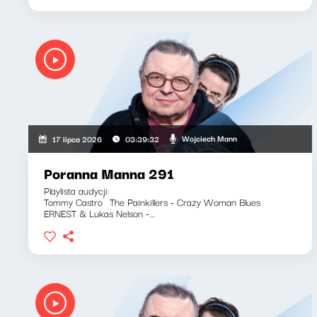
Wojciech Mann
17 lipca 2026
03:39:32
Poranna Manna 291
Playlista audycji:
Tommy Castro`The Painkillers - Crazy Woman Blues
ERNEST & Lukas Nelson -...