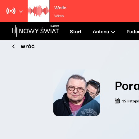
Waile
Witch
Start
Antena
Podc
wróć
Por
12 listo