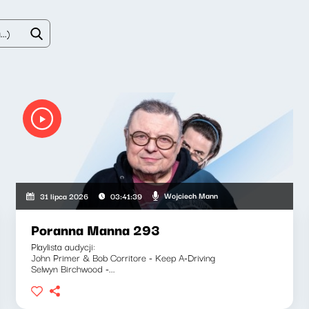
Wojciech Mann
31 lipca 2026
03:41:39
Poranna Manna 293
Playlista audycji:
John Primer & Bob Corritore - Keep A-Driving
Selwyn Birchwood -...