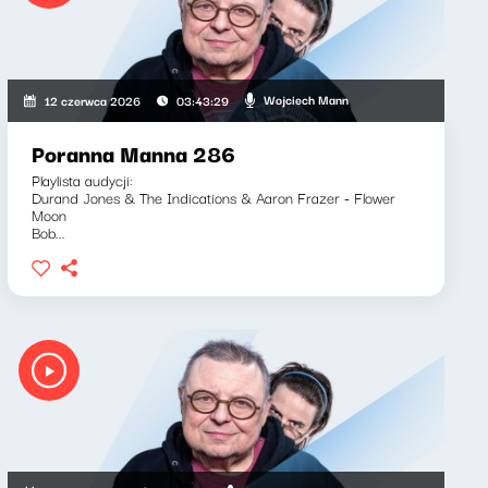
Wojciech Mann
12 czerwca 2026
03:43:29
Poranna Manna 286
Playlista audycji:
Durand Jones & The Indications & Aaron Frazer - Flower
Moon
Bob...