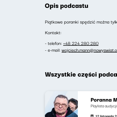
Opis podcastu
Piątkowe poranki spędzić można tylk
Kontakt:
- telefon:
+48 224 280 280
- e-mail:
wojciech.mann@nowyswiat.o
Wszystkie części podca
Poranna M
Playlista audycj
12 listopada 