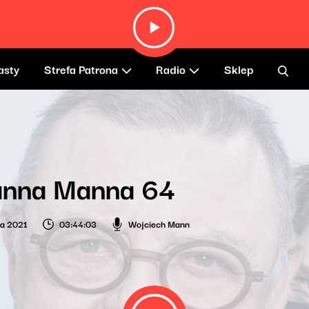
asty
Strefa Patrona
Radio
Sklep
anna Manna 64
ia 2021
03:44:03
Wojciech Mann