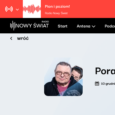
Pion i poziom!
Radio Nowy Świat
Start
Antena
Podc
wróć
Por
10 grudn