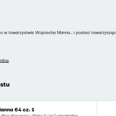
o w towarzystwie Wojciecha Manna... i postaci towarzyszące
nline
stu
anna 64 cz. 1
i: Brew Berrymore - Shake It Up Curtis Harding...