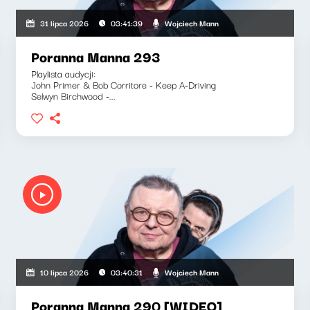
Wojciech Mann
31 lipca 2026
03:41:39
Poranna Manna 293
Playlista audycji:
John Primer & Bob Corritore - Keep A-Driving
Selwyn Birchwood -...
Wojciech Mann
10 lipca 2026
03:40:31
Poranna Manna 290 [WIDEO]