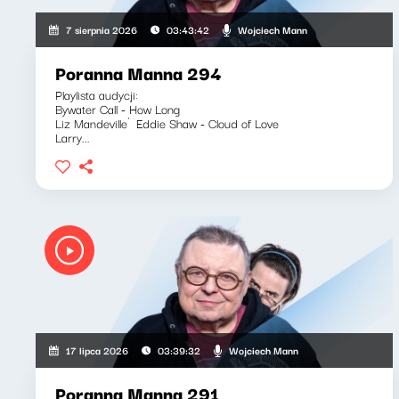
Wojciech Mann
7 sierpnia 2026
03:43:42
Poranna Manna 294
Playlista audycji:
Bywater Call - How Long
Liz Mandeville`Eddie Shaw - Cloud of Love
Larry...
Wojciech Mann
17 lipca 2026
03:39:32
Poranna Manna 291