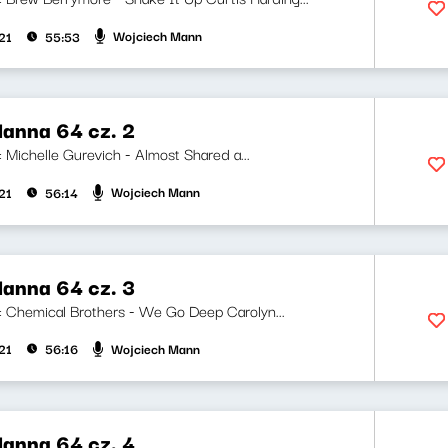
Wojciech Mann
21
55:53
anna 64 cz. 2
i: Michelle Gurevich - Almost Shared a...
Wojciech Mann
21
56:14
anna 64 cz. 3
ji: Chemical Brothers - We Go Deep Carolyn...
Wojciech Mann
21
56:16
anna 64 cz. 4