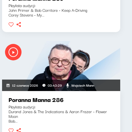
Playlista audycji:
John Primer & Bob Corritore - Keep A-Driving
Corey Stevens - My...
Wojciech Mann
12 czerwca 2026
03:43:29
Poranna Manna 286
Playlista audycji:
Durand Jones & The Indications & Aaron Frazer - Flower
Moon
Bob...