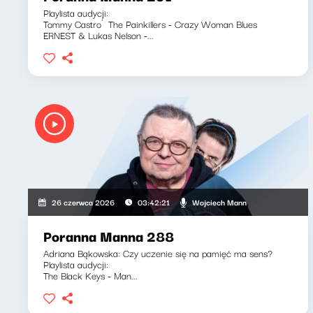
Playlista audycji:
Tommy Castro`The Painkillers - Crazy Woman Blues
ERNEST & Lukas Nelson -...
Wojciech Mann
26 czerwca 2026
03:42:21
Poranna Manna 288
Adriana Bąkowska: Czy uczenie się na pamięć ma sens?
Playlista audycji:
The Black Keys - Man...