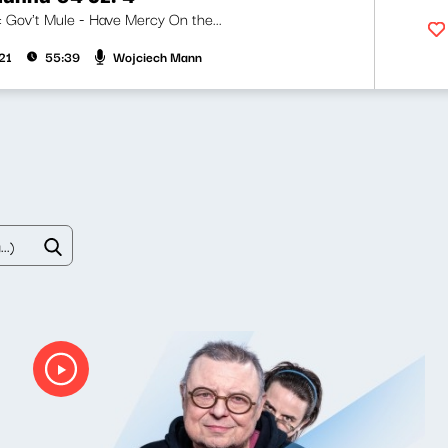
i: Gov't Mule - Have Mercy On the...
Wojciech Mann
21
55:39