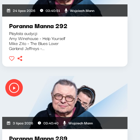
Wojciech Mann
24 lipca 2026
03:40:51
Poranna Manna 292
Playlista audycji:
Amy Winehouse - Help Yourself
Mike Zito - The Blues Lover
Garland Jeffreys -...
Wojciech Mann
3 lipca 2026
03:40:40
Poranna Manna 289