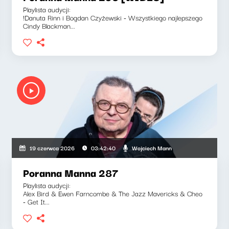
Playlista audycji:
!Danuta Rinn i Bogdan Czyżewski - Wszystkiego najlepszego
Cindy Blackman...
Wojciech Mann
19 czerwca 2026
03:42:40
Poranna Manna 287
Playlista audycji:
Alex Bird & Ewen Farncombe & The Jazz Mavericks & Cheo
- Get It...