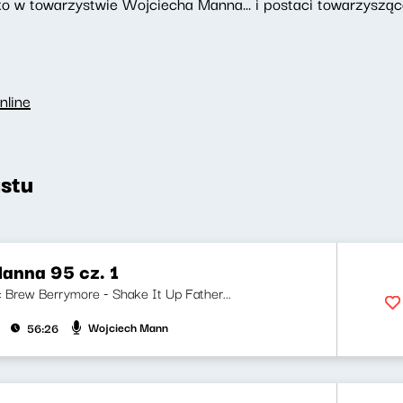
o w towarzystwie Wojciecha Manna... i postaci towarzyszące
nline
stu
anna 95 cz. 1
i: Brew Berrymore - Shake It Up Father...
Wojciech Mann
56:26