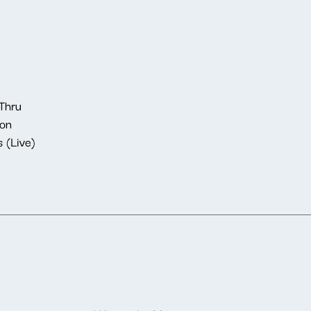
Thru
oon
 (Live)