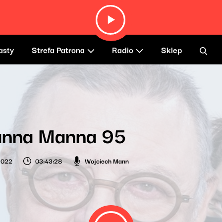
asty
Strefa Patrona
Radio
Sklep
anna Manna 95
 2022
03:43:28
Wojciech Mann