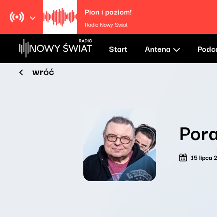
Pion i poziom!
Radio Nowy Świat
Start
Antena
Podc
wróć
Por
15 lipca