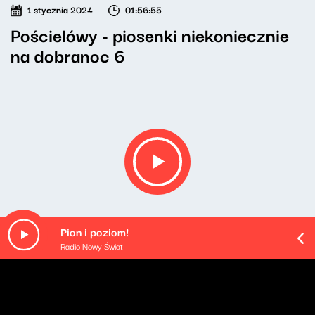
1 stycznia 2024
01:56:55
Pościelówy - piosenki niekoniecznie
na dobranoc 6
Pion i poziom!
Radio Nowy Świat